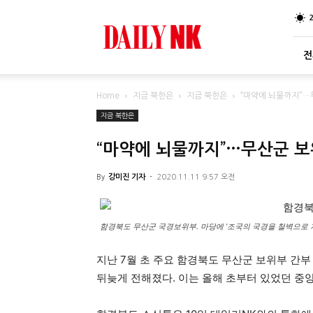
DailyNK
전
Home
지금 북한은
지금 북한은
“마약에 뇌물까지”…
지금 북한은
“마약에 뇌물까지”…무산군 보
By
강미진 기자
-
2020.11.11 9:57 오전
함경북도 무산군 국경보위부. 마당에 ‘조국의 국경을 철벽으로 
지난 7월 초 주요 함경북도 무산군 보위부 간
뒤늦게 전해졌다. 이는 올해 초부터 있었던 중