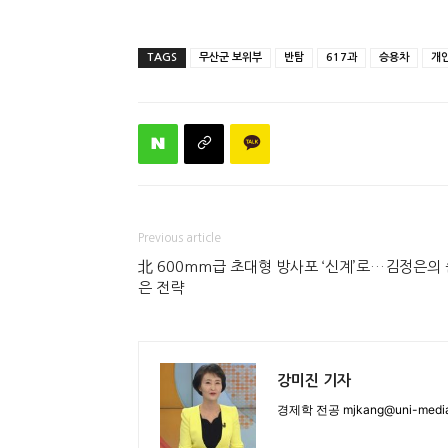
TAGS
무산군 보위부
반탐
617과
승용차
개
Previous article
北 600mm급 초대형 방사포 ‘신계’로…김정은의 
은 전략
강미진 기자
경제학 전공 mjkang@uni-media