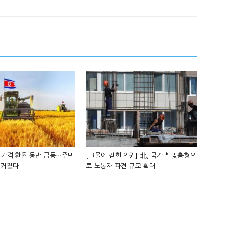
 가격·환율 동반 급등…주민
[그물에 갇힌 인권] 北, 국가별 맞춤형으
 커졌다
로 노동자 파견 규모 확대