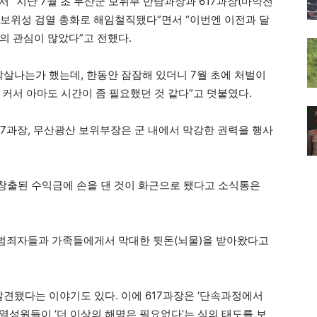
 “지난 7월 초 무산군 보위부 반탐과장과 617과장(마약전
보위성 검열 총화로 해임철직됐다”면서 “이번엔 이전과 달
의 관심이 많았다”고 전했다.
작살나는가 했는데, 한동안 잠잠해 있더니 7월 초에 처벌이
커서 아마도 시간이 좀 필요했던 것 같다”고 덧붙였다.
17과장, 무산광산 보위부장은 군 내에서 막강한 권력을 행사
창출된 수익금에 손을 댄 것이 화근으로 됐다고 소식통은
 범죄자들과 가족들에게서 막대한 뒷돈(뇌물)을 받아왔다고
발견됐다는 이야기도 있다. 이에 617과장은 ‘단속과정에서
열성원들이 ‘더 이상의 해명은 필요없다’는 식의 태도를 보