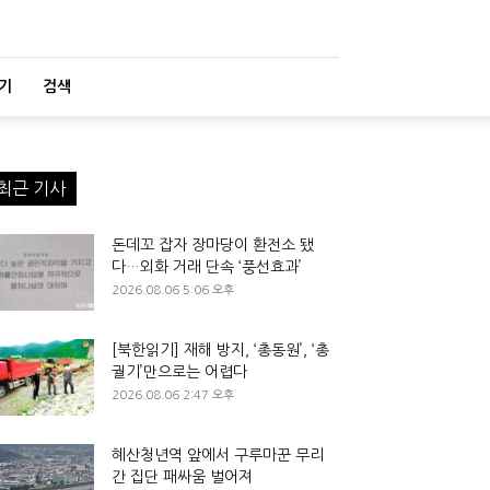
기
검색
최근 기사
돈데꼬 잡자 장마당이 환전소 됐
다…외화 거래 단속 ‘풍선효과’
2026.08.06 5:06 오후
[북한읽기] 재해 방지, ‘총동원’, ‘총
궐기’만으로는 어렵다
2026.08.06 2:47 오후
혜산청년역 앞에서 구루마꾼 무리
간 집단 패싸움 벌어져