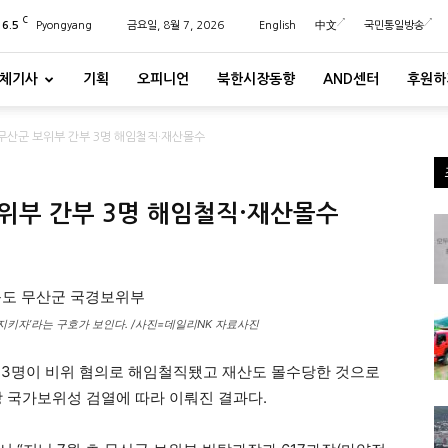
C
26.5
Pyongyang
금요일, 8월 7, 2026
English
中文
국민통일방송
체기사
기획
오피니언
북한시장동향
AND센터
후원하
무산군 보위부 간부 3명 해임철직·재산몰수
위부 간부 3명 해임철직·재산몰수
지키자’라는 구호가 보인다. /사진=데일리NK 자료사진
부 3명이 비위 혐의로 해임철직됐고 재산도 몰수당한 것으로
앙 국가보위성 검열에 따라 이뤄진 결과다.