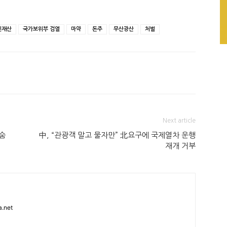
인재산
국가보위부 검열
마약
돈주
무산광산
처벌
Next article
숨
中, “관광객 말고 물자만” 北요구에 국제열차 운행
재개 거부
.net