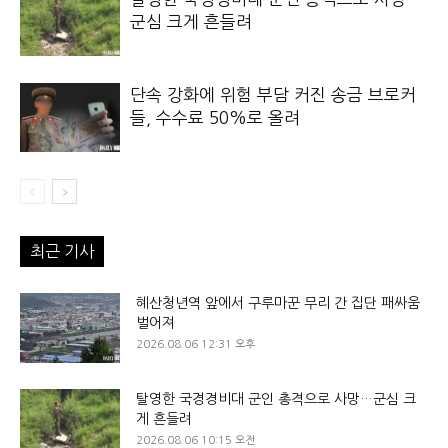
군심 크게 흔들려
단속 강화에 위험 부담 커진 송금 브로커
들, 수수료 50%로 올려
최근 기사
혜산청년역 앞에서 구루마꾼 무리 간 집단 패싸움
벌어져
2026.08.06 12:31 오후
탈영한 국경경비대 군인 총격으로 사망…군심 크
게 흔들려
2026.08.06 10:15 오전