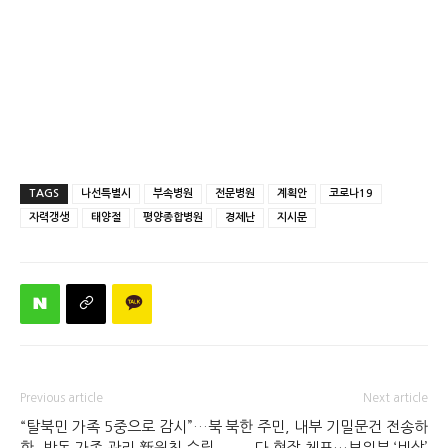
TAGS
나선특별시
부속병원
전문병원
계획안
코로나19
자력갱생
태양절
평양종합병원
경제난
지시문
Previous article
Next article
“탈북민 가족 5중으로 감시”…북
북한 주민, 내부 기밀문건 전송하
한, 반동 가족 관리 新원칙 수립
다 현장 체포…보위부 ‘비상’