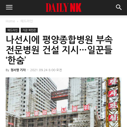
Home
헤드라인
헤드라인
지금 북한은
나선시에 평양종합병원 부속
전문병원 건설 지시…일꾼들
‘한숨’
By
정서영 기자
-
2021.09.24 8:00 오전