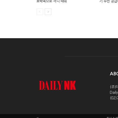
호박죽으로 끼니 때워
기 우선 공급
AB
(주)
Dai
(02)