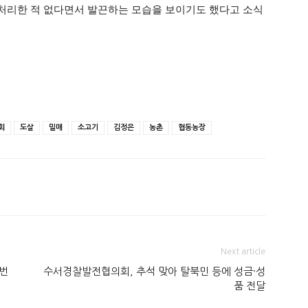
처리한 적 없다면서 발끈하는 모습을 보이기도 했다고 소식
회
도살
밀매
소고기
김정은
농촌
협동농장
Next article
 번
수서경찰발전협의회, 추석 맞아 탈북민 등에 성금·성
품 전달