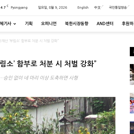
C
24.7
Pyongyang
일요일, 8월 9, 2026
English
中文
국민통일방송
체기사
기획
오피니언
북한시장동향
AND센터
후원하
재산 ‘부림소’ 함부로 처분 시 처벌 강화”
림소’ 함부로 처분 시 처벌 강화”
승인 없이 네 마리 이상 도축하면 사형