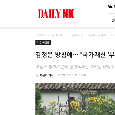
DailyNK
전
Home
지금 북한은
지금 북한은
김정은 방침에… “국가
지금 북한은
김정은 방침에… “국가재산 ‘부
부림소 철저히 관리·통제하라는 지시문 내려져…
By
하윤아 기자
-
2020.09.18 3:35 오후