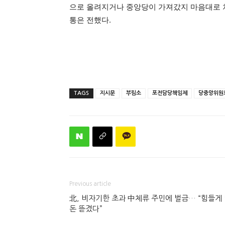
으로 올려지거나 중앙당이 가져갔지 마음대로 
통은 전했다.
TAGS
지시문
부림소
포전담당책임제
당중앙위원
Previous article
北, 비자기한 초과 中체류 주민에 벌금… “힘들게
돈 뜯겼다”