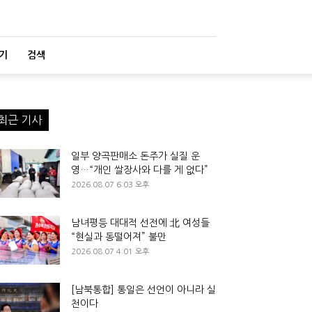
기
검색
최근 기사
일부 양곡판매소 돈주가 실질 운
영…“개인 쌀장사와 다를 게 없다”
2026.08.07 6:03 오후
남녀평등 대대적 선전에 北 여성들
“현실과 동떨어져” 불만
2026.08.07 4:01 오후
[남북통합] 통일은 선언이 아니라 실
천이다