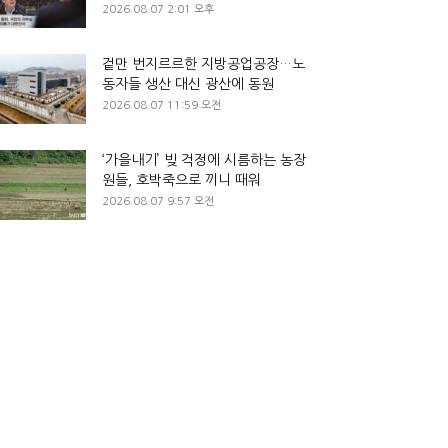
2026.08.07 2:01 오후
겉만 번지르르한 지방공업공장…노
동자들 생산 대신 광산에 동원
2026.08.07 11:59 오전
‘가을내기’ 빚 걱정에 시름하는 농장
원들, 호박죽으로 끼니 때워
2026.08.07 9:57 오전