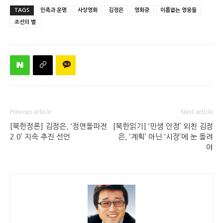
TAGS
민족과 운명
사상영화
김정은
영화광
이름없는 영웅들
조선의 별
Previous article
Next article
[북한정론] 김정은, ‘정면돌파전
[북한읽기] ‘민생 안정’ 외친 김정
2.0’ 지속 추진 선언
은, ‘계획’ 아닌 ‘시장’에 눈 돌려
야