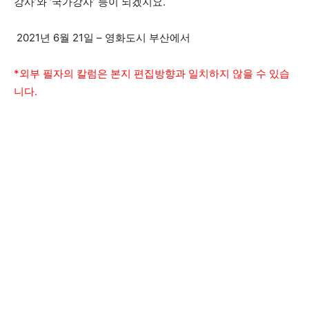
강사
’
와
‘
국가강사
’
등이 되겠지요
.
2021
년
6
월
21
일
– 영화도시 부산
에서
*외부 필자의 칼럼은 본지 편집방향과 일치하지 않을 수 있습
니다.