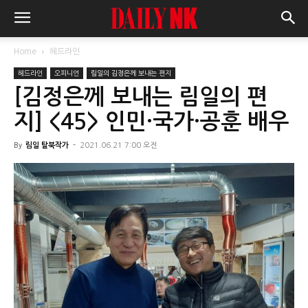
Home
헤드라인
헤드라인
오피니언
림일의 김정은께 보내는 편지
[김정은께 보내는 림일의 편
지] <45> 인민·국가·공훈 배우
By
림일 탈북작가
-
2021.06.21 7:00 오전