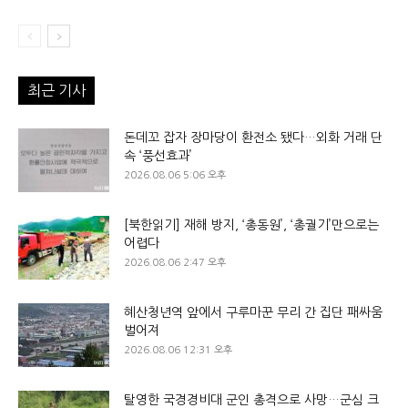
최근 기사
돈데꼬 잡자 장마당이 환전소 됐다…외화 거래 단
속 ‘풍선효과’
2026.08.06 5:06 오후
[북한읽기] 재해 방지, ‘총동원’, ‘총궐기’만으로는
어렵다
2026.08.06 2:47 오후
혜산청년역 앞에서 구루마꾼 무리 간 집단 패싸움
벌어져
2026.08.06 12:31 오후
탈영한 국경경비대 군인 총격으로 사망…군심 크