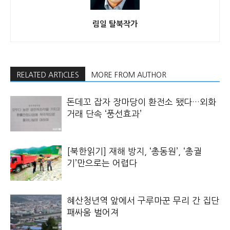
림일 탈북작가
RELATED ARTICLES
MORE FROM AUTHOR
돈데꼬 잡자 장마당이 환전소 됐다…외화
거래 단속 ‘풍선효과’
[북한읽기] 재해 방지, ‘총동원’, ‘총궐
기’만으로는 어렵다
혜산청년역 앞에서 구루마꾼 무리 간 집단
패싸움 벌어져