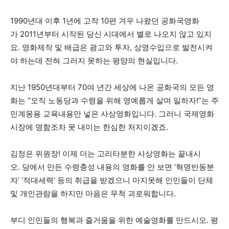
1990
년대 이후
1
년에 고작
10
편 겨우 나왔던 공화국영화
가
2011
년부터 시작된 당신 시대에서 별로 나오지 않고 있지
요
.
영화제작 및 배급은 광고와 투자
,
상영수입으로 발전시켜
야 하는데 전혀 그러지 못하는 평양의 현실입니다
.
지난
1950
년대부터
70
여 년간 세상에 나온 공화국의 모든 영
화는
“
오직 노동당과 수령을 위해 영예롭게 살며 일하자
!”
는 주
민계몽용 교육내용만 넣은 사상영화입니다
.
그러니 국제영화
시장에 명함조차 못 내미는 한심한 처지이겠죠
.
김정은 위원장
!
이제 더는 고리타분한 사상영화는 끝내시
오
.
당에서 만든 수령충성 내용의 영화를 안 보면
‘
혁명반동분
자
’ ‘
적대세력
’
등의 취급을 받겠으니 마지못해 인민들이 단체
및 개인관람을 하지만 마음은 무척 괴로워합니다
.
부디 인민들의 행복과 즐거움을 위한 예술영화를 만드시오
.
평