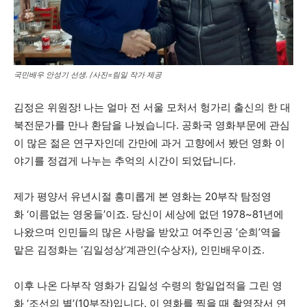
국민배우 안성기 선생. /사진=림일 작가 제공
김정은 위원장
!
나는 얼마 전 서울 모처서 헝가리 출신의 한 대
북전문가를 만나 환담을 나눴습니다
.
공화국 영화부문에 관심
이 많은 젊은 연구자인데 간만에 과거 고향에서 봤던 영화 이
야기를 정겹게 나누는 추억의 시간이 되었답니다
.
제가 평양서 유년시절 흥미롭게 본 영화는
20
부작 탐정영
화
‘
이름없는 영웅들
’
이죠
.
당신이 세상에 없던
1978~81
년에
나왔으며 인민들의 많은 사랑을 받았고 여주인공
‘
순희
’
역을
맡은 김정화는
‘
김일성상
’
계관인
(
수상자
),
인민배우이죠
.
이후 나온 다부작 영화가 김일성 수령의 항일업적을 그린 영
화
‘
조선의 별
’(10
부작
)
입니다
.
이 영화를 찍을 때 촬영장서 연