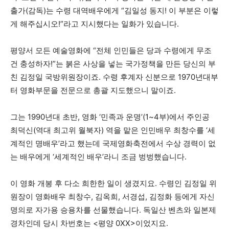
출가
(
감독
)
는 수령 대역배우에게
“
김일성 동지
!
이 부분은 이렇
게 해주십시오
!”
라고 지시했다는 일화가 있습니다
.
평양서 모든 예술영화에
“
전체 인민들은 당과 수령에게 무조
건 충성하자
!”
는 붉은 사상을 넣는 국가정책을 만든 당신의 부
친 김정일 국방위원장이죠
.
수령 후계자 신분으로
1970
년대부
터 영화부문을 전문으로 총괄 지도했으니 말이죠
.
그는
1990
년대 초반
,
영화
‘
민족과 운명
’(1~4
부
)
에서 주인공
최덕신
(
역대 최고위 월북자
)
역을 맡은 인민배우 최창수를
‘
세
계적인 명배우
’
라고 했는데 국제영화축전에서 수상 경력이 없
는 배우에게
‘
세계적인 배우
’
라니 조금 벙벙했습니다
.
이 영화 개봉 후 다소 희한한 일이 생겼지요
.
수령인 김정일 위
원장이 영화배우 최창수
,
김옥희
,
서경섭
,
김정화 등에게 자신
명의로 자가용 승용차를 선물했습니다
.
독일산 벤츠와 일본제
경차인데 당시 차번호는
<
평양
0XX>
이었지요
.