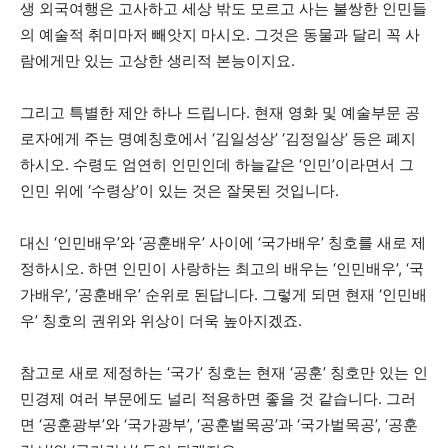
생 외국여행은 고사하고 세상 밖도 모르고 사는 불쌍한 인민들
의 예술적 취미마저 빼앗지 마시오
.
그것은 동물과 달리 꼭 사
람에게만 있는 고상한 생리적 본능이지요
.
그리고 특별한 제안 하나 드립니다
.
현재 영화 및 예술부문 공
로자에게 주는 명예칭호에서
‘
김일성상
’ ‘
김정일상
’
등은 폐지
하시오
.
수령도 엄연히 인민인데 하늘같은
‘
인민
’
이라면서 그
인민 위에
‘
수령상
’
이 있는 것은 잘못된 것입니다
.
대신
‘
인민배우
’
와
‘
공훈배우
’
사이에
‘
국가배우
’
칭호를 새로 제
정하시오
.
하면 인민이 사랑하는 최고의 배우는
‘
인민배우
’, ‘
국
가배우
’, ‘
공훈배우
’
순위로 된답니다
.
그렇게 되면 현재
‘
인민배
우
’
칭호의 권위와 위상이 더욱 높아지겠죠
.
참고로 새로 제정하는
‘
국가
’
칭호는 현재
‘
공훈
’
칭호만 있는 인
민경제 여러 부문에도 널리 적용하면 좋을 것 같습니다
.
그러
면
‘
공훈광부
’
와
‘
국가광부
’, ‘
공훈벌목공
’
과
‘
국가벌목공
’, ‘
공훈