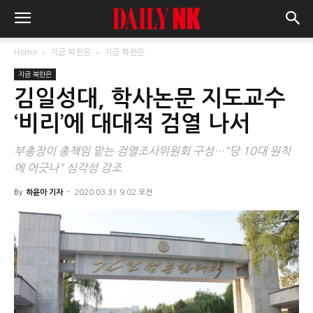
Home
지금 북한은
지금 북한은
지금 북한은
김일성대, 학사논문 지도교수
‘비리’에 대대적 검열 나서
부총장이 총책임 맡는 검열조사위원회 구성…"당 10대 원칙
에 어긋나" 심각성 강조
By
하윤아 기자
-
2020.03.31 9:02 오전