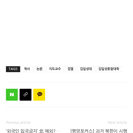
TAGS
학사
논문
지도교수
검열
김일성대
김일성종합대학
Previous article
Next article
‘외국인 입국금지’ 北 예외?…
[평양포커스] 과거 북한이 시행