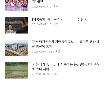
져” 불만
2026.08.07 4:01 오후
[남북통합] 통일은 선언이 아니라 실천이다
2026.08.07 2:01 오후
겉만 번지르르한 지방공업공장…노동자들 생산 대
신 광산에 동원
2026.08.07 11:59 오전
‘가을내기’ 빚 걱정에 시름하는 농장원들, 호박죽으
로 끼니 때워
2026.08.07 9:57 오전