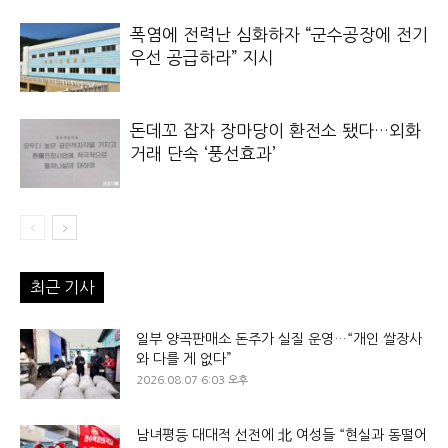
폭염에 전력난 심화하자 “군수공장에 전기
우선 공급하라” 지시
돈데꼬 잡자 장마당이 환전소 됐다…외화
거래 단속 ‘풍선효과’
최근 기사
일부 양곡판매소 돈주가 실질 운영…“개인 쌀장사
와 다를 게 없다”
2026.08.07 6:03 오후
남녀평등 대대적 선전에 北 여성들 “현실과 동떨어