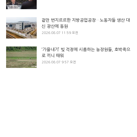
겉만 번지르르한 지방공업공장…노동자들 생산 대
신 광산에 동원
2026.08.07 11:59 오전
‘가을내기’ 빚 걱정에 시름하는 농장원들, 호박죽으
로 끼니 때워
2026.08.07 9:57 오전