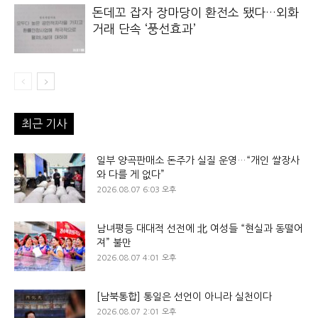
돈데꼬 잡자 장마당이 환전소 됐다…외화
거래 단속 ‘풍선효과’
최근 기사
일부 양곡판매소 돈주가 실질 운영…“개인 쌀장사
와 다를 게 없다”
2026.08.07 6:03 오후
남녀평등 대대적 선전에 北 여성들 “현실과 동떨어
져” 불만
2026.08.07 4:01 오후
[남북통합] 통일은 선언이 아니라 실천이다
2026.08.07 2:01 오후