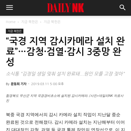
Home
지금 북한은
지금 북한은
지금 북한은
“국경 지역 감시카메라 설치 완
료”…감청·검열·감시 3중망 완
성
소식통 "김정일 생일 맞춰 설치 완료돼...원인 모를 고장 잦아"
By
문동희 기자
-
2019.03.11 5:00 오후
함경북도 무산군 지역 국경경비초소에 설치된 감시카메라. /사진=데일리NK 자료사
진
북중 국경 지역에서의 감시 카메라 설치 작업이 지난달 중순
완료된 것으로 전해졌다. 감시 카메라 설치는 지난해부터 이어
진 대대적인 감청, 검열 등 국경 통제 작업의 연장선으로, 이 지