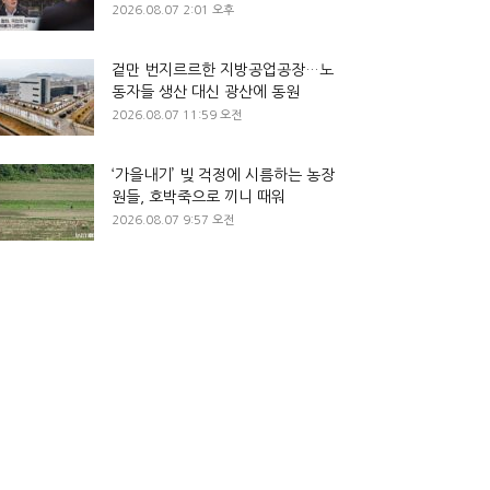
2026.08.07 2:01 오후
겉만 번지르르한 지방공업공장…노
동자들 생산 대신 광산에 동원
2026.08.07 11:59 오전
‘가을내기’ 빚 걱정에 시름하는 농장
원들, 호박죽으로 끼니 때워
2026.08.07 9:57 오전