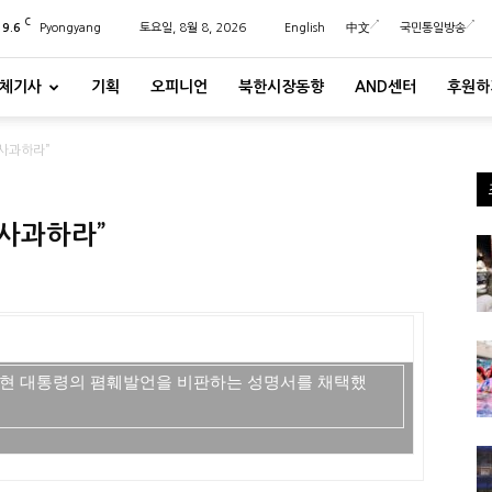
C
29.6
Pyongyang
토요일, 8월 8, 2026
English
中文
국민통일방송
체기사
기획
오피니언
북한시장동향
AND센터
후원하
 사과하라”
 사과하라”
노무현 대통령의 폄훼발언을 비판하는 성명서를 채택했