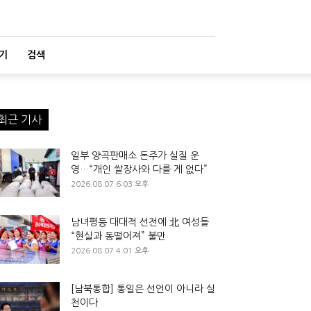
기
검색
최근 기사
일부 양곡판매소 돈주가 실질 운
영…“개인 쌀장사와 다를 게 없다”
2026.08.07 6:03 오후
남녀평등 대대적 선전에 北 여성들
“현실과 동떨어져” 불만
2026.08.07 4:01 오후
[남북통합] 통일은 선언이 아니라 실
천이다