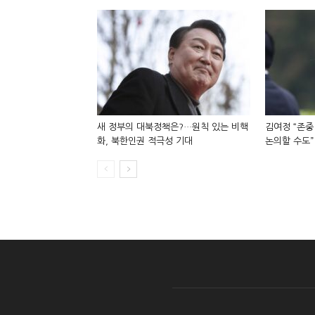
새 정부의 대북정책은?…원칙 있는 비핵
김여정 “존중
화, 북한인권 적극성 기대
논의할 수도”