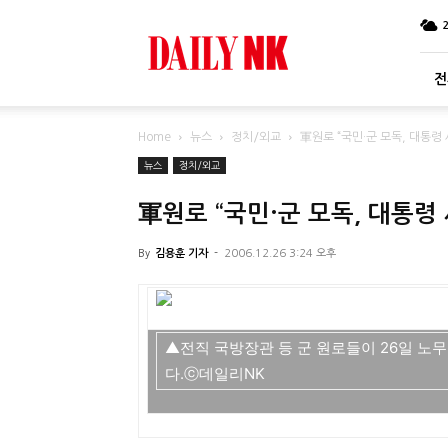
DailyNK
전
Home
뉴스
정치/외교
軍원로 “국민·군 모독, 대통령
뉴스
정치/외교
軍원로 “국민·군 모독, 대통령
By
김용훈 기자
-
2006.12.26 3:24 오후
▲전직 국방장관 등 군 원로들이 26일 
다.ⓒ데일리NK