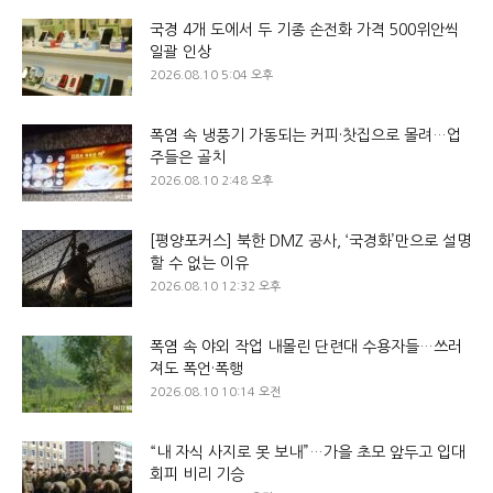
국경 4개 도에서 두 기종 손전화 가격 500위안씩
일괄 인상
2026.08.10 5:04 오후
폭염 속 냉풍기 가동되는 커피·찻집으로 몰려…업
주들은 골치
2026.08.10 2:48 오후
[평양포커스] 북한 DMZ 공사, ‘국경화’만으로 설명
할 수 없는 이유
2026.08.10 12:32 오후
폭염 속 야외 작업 내몰린 단련대 수용자들…쓰러
져도 폭언·폭행
2026.08.10 10:14 오전
“내 자식 사지로 못 보내”…가을 초모 앞두고 입대
회피 비리 기승