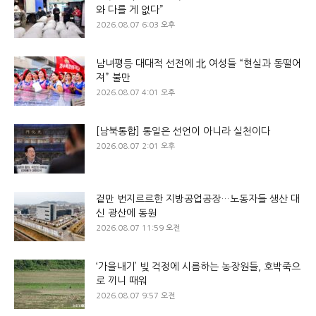
와 다를 게 없다”
2026.08.07 6:03 오후
남녀평등 대대적 선전에 北 여성들 “현실과 동떨어
져” 불만
2026.08.07 4:01 오후
[남북통합] 통일은 선언이 아니라 실천이다
2026.08.07 2:01 오후
겉만 번지르르한 지방공업공장…노동자들 생산 대
신 광산에 동원
2026.08.07 11:59 오전
‘가을내기’ 빚 걱정에 시름하는 농장원들, 호박죽으
로 끼니 때워
2026.08.07 9:57 오전