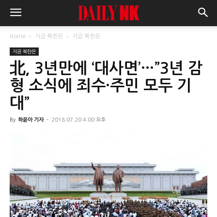
Home
지금 북한은
지금 북한은
지금 북한은
北, 3년만에 ‘대사면’…”3년 감
형 소식에 죄수·주민 모두 기
대”
By
하윤아 기자
-
2018.07.20 4:00 오후