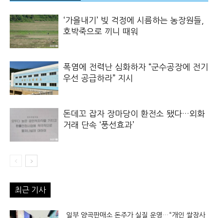
‘가을내기’ 빚 걱정에 시름하는 농장원들,
호박죽으로 끼니 때워
폭염에 전력난 심화하자 “군수공장에 전기
우선 공급하라” 지시
돈데꼬 잡자 장마당이 환전소 됐다…외화
거래 단속 ‘풍선효과’
최근 기사
일부 양곡판매소 돈주가 실질 운영…“개인 쌀장사