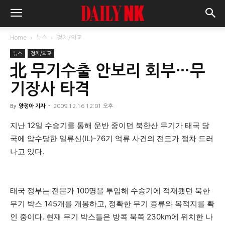
Home
뉴스
정치/외교
뉴스
정치/외교
北 무기수출 안보리 회부…무
기장사 타격
By
양정아 기자
-
2009.12.16 12:01 오후
지난 12일 수송기를 통해 운반 중이던 북한산 무기가 태국 당
국에 압수당한 일류신(IL)-76기 억류 사건의 전모가 점차 드러
나고 있다.
태국 정부는 전문가 100명을 투입해 수송기에 적재됐던 북한
무기 박스 145개를 개봉하고, 정확한 무기 종류와 목적지를 확
인 중이다. 현재 무기 박스들은 방콕 북쪽 230km에 위치한 나