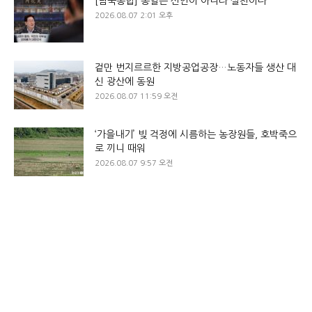
[남북통합] 통일은 선언이 아니라 실천이다
2026.08.07 2:01 오후
겉만 번지르르한 지방공업공장…노동자들 생산 대
신 광산에 동원
2026.08.07 11:59 오전
‘가을내기’ 빚 걱정에 시름하는 농장원들, 호박죽으
로 끼니 때워
2026.08.07 9:57 오전