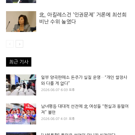
北, 아킬레스건 ‘인권문제’ 거론에 최선희
비난 수위 높였다
최근 기사
일부 양곡판매소 돈주가 실질 운영…“개인 쌀장사
와 다를 게 없다”
2026.08.07 6:03 오후
남녀평등 대대적 선전에 北 여성들 “현실과 동떨어
져” 불만
2026.08.07 4:01 오후