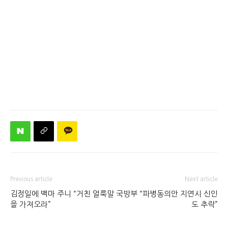
Previous article
Next article
김정일에 백마 주니 “거친 얼룩말
국방부 “파병동의안 지연시 신인
을 가져오라”
도 추락”