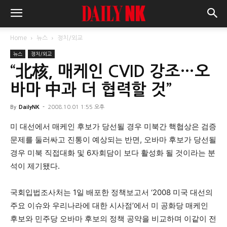
Home
뉴스
정치/외교
뉴스
정치/외교
“北核, 매케인 CVID 강조…오
바마 中과 더 협력할 것”
By
DailyNK
-
2008.10.01 1:55 오후
미 대선에서 매케인 후보가 당선될 경우 미북간 핵협상은 검증
문제를 둘러싸고 진통이 예상되는 반면, 오바마 후보가 당선될
경우 미북 직접대화 및 6자회담이 보다 활성화 될 것이라는 분
석이 제기됐다.
국회입법조사처는 1일 배포한 정책보고서 ‘2008 미국 대선의
주요 이슈와 우리나라에 대한 시사점’에서 미 공화당 매케인
후보와 민주당 오바마 후보의 정책 공약을 비교하며 이같이 전