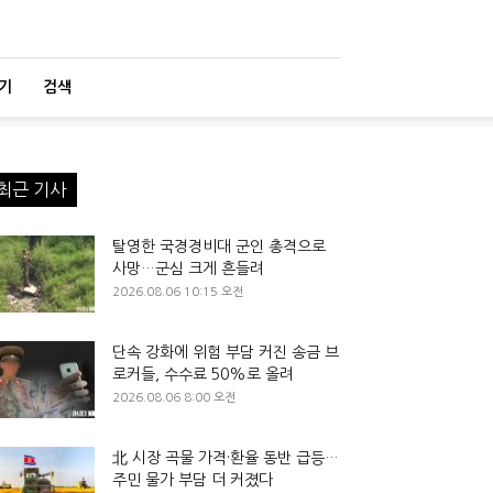
기
검색
최근 기사
탈영한 국경경비대 군인 총격으로
사망…군심 크게 흔들려
2026.08.06 10:15 오전
단속 강화에 위험 부담 커진 송금 브
로커들, 수수료 50%로 올려
2026.08.06 8:00 오전
北 시장 곡물 가격·환율 동반 급등…
주민 물가 부담 더 커졌다