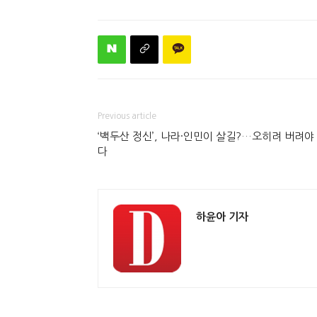
Previous article
‘백두산 정신’, 나라·인민이 살길?…오히려 버려야
다
하윤아 기자