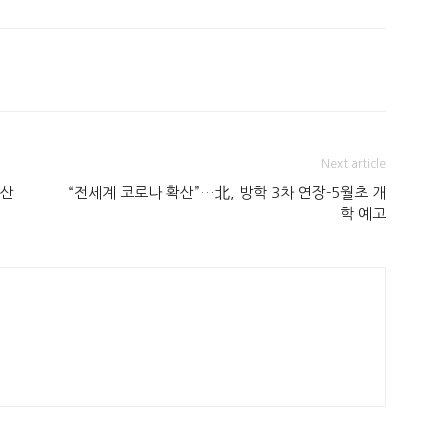
Next article
 산
“전세계 코로나 확산”…北, 방학 3차 연장-5월초 개
학 예고