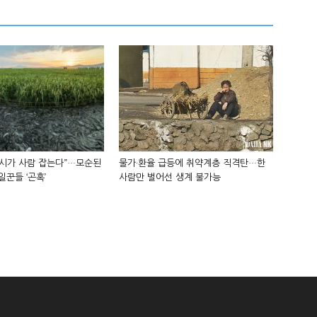
지시가 사람 잡는다”…모순된
물가·환율 급등에 취약계층 직격탄…한
일꾼들 ‘곤혹’
사람만 벌어선 생계 불가능