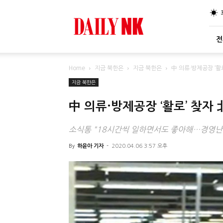
DailyNK
전
Home
지금 북한은
지금 북한은
中 의류·방제공장 ‘활
지금 북한은
中 의류·방제공장 ‘활로’ 찾자 
소식통 "18시간씩 일하면서도 좋아해…경영난
By
하윤아 기자
-
2020.04.06 3:57 오후