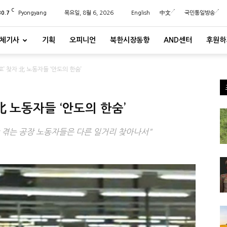
C
30.7
Pyongyang
목요일, 8월 6, 2026
English
中文
국민통일방송
체기사
기획
오피니언
북한시장동향
AND센터
후원하
로’ 찾자 北 노동자들 ‘안도의 한숨’
北 노동자들 ‘안도의 한숨’
 겪는 공장 노동자들은 다른 일거리 찾아나서"