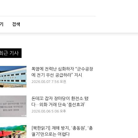
기
검색
최근 기사
폭염에 전력난 심화하자 “군수공장
에 전기 우선 공급하라” 지시
2026.08.07 7:56 오전
돈데꼬 잡자 장마당이 환전소 됐
다…외화 거래 단속 ‘풍선효과’
2026.08.06 5:06 오후
[북한읽기] 재해 방지, ‘총동원’, ‘총
궐기’만으로는 어렵다