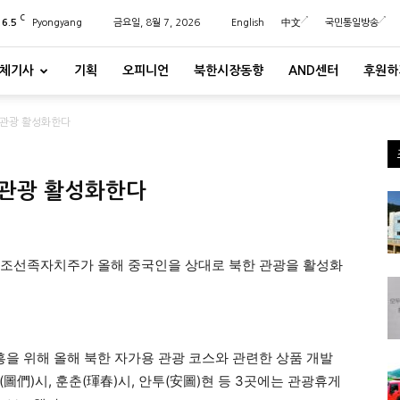
C
26.5
Pyongyang
금요일, 8월 7, 2026
English
中文
국민통일방송
체기사
기획
오피니언
북한시장동향
AND센터
후원하
北관광 활성화한다
北관광 활성화한다
邊)조선족자치주가 올해 중국인을 상대로 북한 관광을 활성화
을 위해 올해 북한 자가용 관광 코스와 관련한 상품 개발
圖們)시, 훈춘(琿春)시, 안투(安圖)현 등 3곳에는 관광휴게