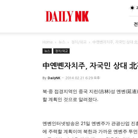
DailyNK
전
Home
뉴스
정치/외교
中옌볜자치주, 자국민 상대 
뉴스
정치/외교
中옌볜자치주, 자국민 상대 
By
DailyNK
-
2014.02.21 6:29 오후
북·중 접경지역인 중국 지린(吉林)성 옌볜(延
할 계획인 것으로 알려졌다.
옌볜인터넷방송은 21일 옌볜주가 관광산업 진흥
에 주력할 계획이며 북한과 가까운 옌볜주 투먼(