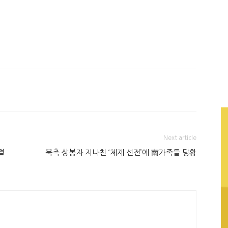
Next article
결
북측 상봉자 지나친 ‘체제 선전’에 南가족들 당황