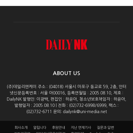
ABOUT US
(주)데일리엔케이 주소 : (04018) 서울시 마포구 동교로 59, 2층, 인터
넷신문등록번호 : 서울 아00016, 등록연월일 : 2005.08.10, 제호 :
DailyNK 발행인: 이광백, 편집인 : 하윤아, 청소년보호책임자 : 하윤아,
발행일자 : 2005.08.10 | 전화 : (02)732-6998/6999, 팩스 :
(02)732-6711 문의: dailynk@uni-media.net
회사소개
알립니다
후원안내
지난 연재기사
질문과 답변