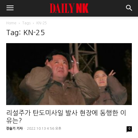
Home
Tags
KN-25
Tag: KN-25
리설주가 탄도미사일 발사 현장에 동행한 이
유는?
장슬기 기자
-
2022.10.13 4:56 오후
0