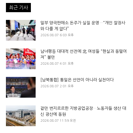
최근 기사
일부 양곡판매소 돈주가 실질 운영…“개인 쌀장사
와 다를 게 없다”
2026.08.07 6:03 오후
남녀평등 대대적 선전에 北 여성들 “현실과 동떨어
져” 불만
2026.08.07 4:01 오후
[남북통합] 통일은 선언이 아니라 실천이다
2026.08.07 2:01 오후
겉만 번지르르한 지방공업공장…노동자들 생산 대
신 광산에 동원
2026.08.07 11:59 오전