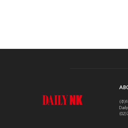
AB
(주)
Dai
(02)