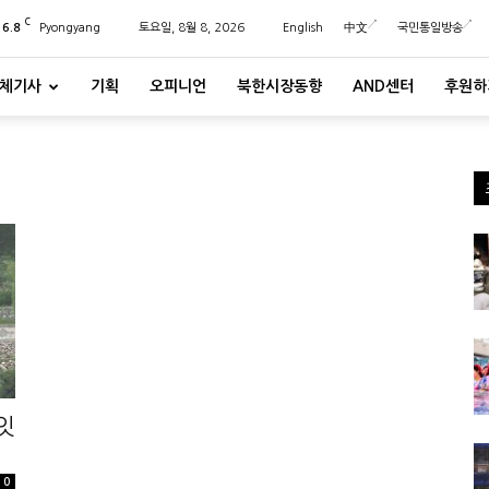
C
26.8
Pyongyang
토요일, 8월 8, 2026
English
中文
국민통일방송
체기사
기획
오피니언
북한시장동향
AND센터
후원하
잇
0