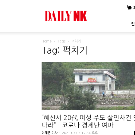
DailyNK
전
Home
Tags
퍽치기
Tag: 퍽치기
“혜산서 20代 여성 주도 살인사건 
따라”…코로나 경제난 여파
이채은 기자
-
2021.03.03 12:54 오후