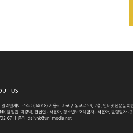
OUT US
데일리엔케이 주소 : (04018) 서울시 마포구 동교로 59, 2층, 인터넷신문등록번호 :
lyNK 발행인: 이광백, 편집인 : 하윤아, 청소년보호책임자 : 하윤아, 발행일자 : 2005.0
732-6711 문의: dailynk@uni-media.net