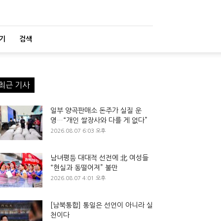
기
검색
최근 기사
일부 양곡판매소 돈주가 실질 운
영…“개인 쌀장사와 다를 게 없다”
2026.08.07 6:03 오후
남녀평등 대대적 선전에 北 여성들
“현실과 동떨어져” 불만
2026.08.07 4:01 오후
[남북통합] 통일은 선언이 아니라 실
천이다