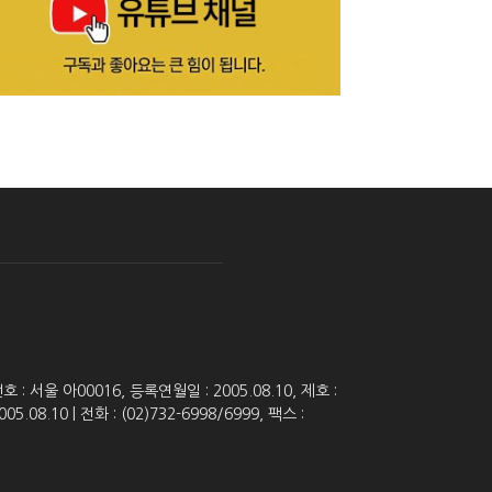
 서울 아00016, 등록연월일 : 2005.08.10, 제호 :
8.10 | 전화 : (02)732-6998/6999, 팩스 :