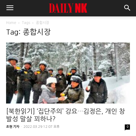
Home
Tags
종합시장
Tag: 종합시장
[북한읽기] ‘집단주의’ 강요…김정은, 개인 창
발성 말살 꾀하나?
조현 기자
-
2022.03.29 12:07 오후
0