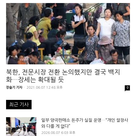
북한, 전문시장 전환 논의했지만 결국 백지
화…장세는 확대될 듯
장슬기 기자
-
2021.06.07 12:48 오후
0
최근 기사
일부 양곡판매소 돈주가 실질 운영…“개인 쌀장사
와 다를 게 없다”
2026.08.07 6:03 오후