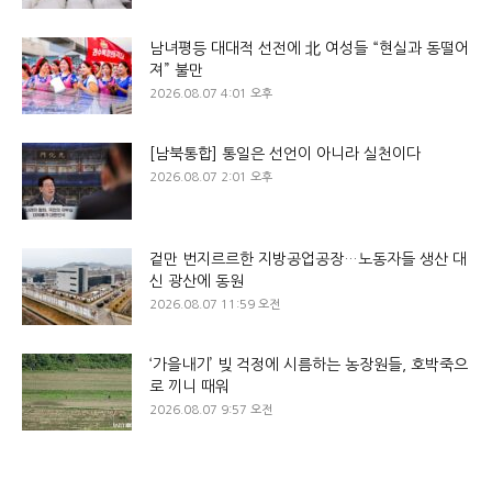
남녀평등 대대적 선전에 北 여성들 “현실과 동떨어
져” 불만
2026.08.07 4:01 오후
[남북통합] 통일은 선언이 아니라 실천이다
2026.08.07 2:01 오후
겉만 번지르르한 지방공업공장…노동자들 생산 대
신 광산에 동원
2026.08.07 11:59 오전
‘가을내기’ 빚 걱정에 시름하는 농장원들, 호박죽으
로 끼니 때워
2026.08.07 9:57 오전