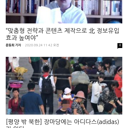
“맞춤형 전략과 콘텐츠 제작으로 北 정보유입
효과 높여야”
문동희 기자
-
2020.09.24 11:42 오전
0
[평양 밖 북한] 장마당에는 아디다스(adidas)