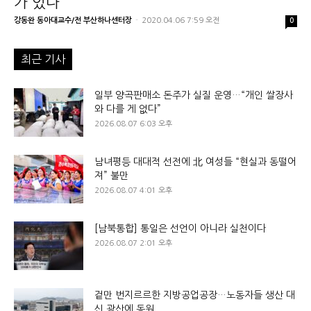
가 있다
강동완 동아대교수/전 부산하나센터장
-
2020.04.06 7:59 오전
0
최근 기사
일부 양곡판매소 돈주가 실질 운영…“개인 쌀장사
와 다를 게 없다”
2026.08.07 6:03 오후
남녀평등 대대적 선전에 北 여성들 “현실과 동떨어
져” 불만
2026.08.07 4:01 오후
[남북통합] 통일은 선언이 아니라 실천이다
2026.08.07 2:01 오후
겉만 번지르르한 지방공업공장…노동자들 생산 대
신 광산에 동원