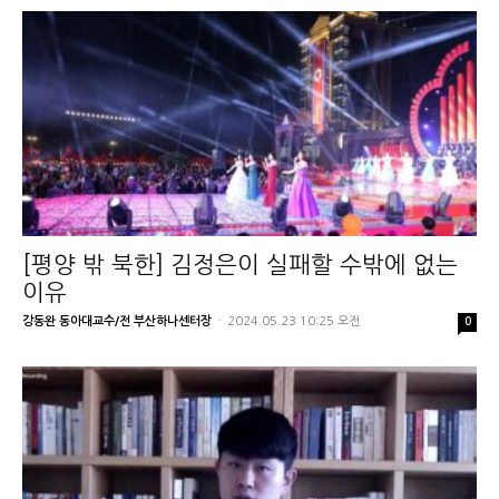
[평양 밖 북한] 김정은이 실패할 수밖에 없는
이유
강동완 동아대교수/전 부산하나센터장
-
2024.05.23 10:25 오전
0