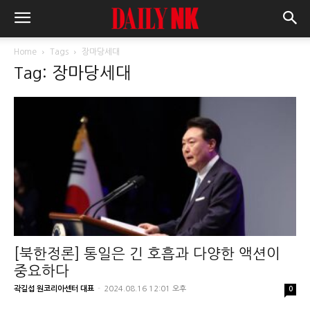
Home
Tags
장마당세대
Tag: 장마당세대
[북한정론] 통일은 긴 호흡과 다양한 액션이
중요하다
곽길섭 원코리아센터 대표
-
2024.08.16 12:01 오후
0