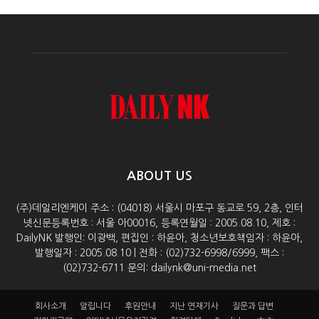
ABOUT US
(주)데일리엔케이 주소 : (04018) 서울시 마포구 동교로 59, 2층, 인터
넷신문등록번호 : 서울 아00016, 등록연월일 : 2005.08.10, 제호 :
DailyNK 발행인: 이광백, 편집인 : 하윤아, 청소년보호책임자 : 하윤아,
발행일자 : 2005.08.10 | 전화 : (02)732-6998/6999, 팩스 :
(02)732-6711 문의: dailynk@uni-media.net
회사소개
알립니다
후원안내
지난 연재기사
질문과 답변