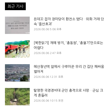
최근 기사
돈데꼬 잡자 장마당이 환전소 됐다…외화 거래 단
속 ‘풍선효과’
2026.08.06 5:06 오후
[북한읽기] 재해 방지, ‘총동원’, ‘총궐기’만으로는
어렵다
2026.08.06 2:47 오후
혜산청년역 앞에서 구루마꾼 무리 간 집단 패싸움
벌어져
2026.08.06 12:31 오후
탈영한 국경경비대 군인 총격으로 사망…군심 크
게 흔들려
2026.08.06 10:15 오전