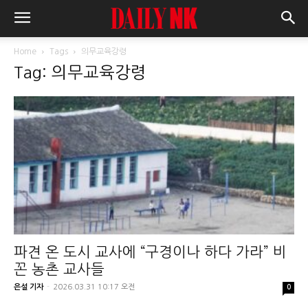
Home
Tags
의무교육강령
Tag: 의무교육강령
파견 온 도시 교사에 “구경이나 하다 가라” 비
꼰 농촌 교사들
은설 기자
-
2026.03.31 10:17 오전
0