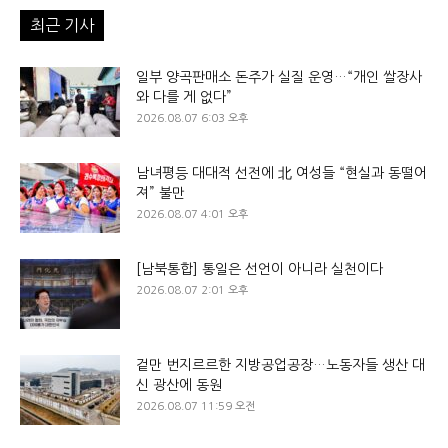
최근 기사
일부 양곡판매소 돈주가 실질 운영…“개인 쌀장사
와 다를 게 없다”
2026.08.07 6:03 오후
남녀평등 대대적 선전에 北 여성들 “현실과 동떨어
져” 불만
2026.08.07 4:01 오후
[남북통합] 통일은 선언이 아니라 실천이다
2026.08.07 2:01 오후
겉만 번지르르한 지방공업공장…노동자들 생산 대
신 광산에 동원
2026.08.07 11:59 오전