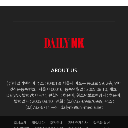
ABOUT US
(주)데일리엔케이 주소 : (04018) 서울시 마포구 동교로 59, 2층, 인터
넷신문등록번호 : 서울 아00016, 등록연월일 : 2005.08.10, 제호 :
DailyNK 발행인: 이광백, 편집인 : 하윤아, 청소년보호책임자 : 하윤아,
발행일자 : 2005.08.10 | 전화 : (02)732-6998/6999, 팩스 :
(02)732-6711 문의: dailynk@uni-media.net
회사소개
알립니다
후원안내
지난 연재기사
질문과 답변