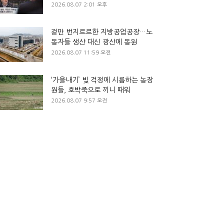
2026.08.07 2:01 오후
겉만 번지르르한 지방공업공장…노
동자들 생산 대신 광산에 동원
2026.08.07 11:59 오전
‘가을내기’ 빚 걱정에 시름하는 농장
원들, 호박죽으로 끼니 때워
2026.08.07 9:57 오전