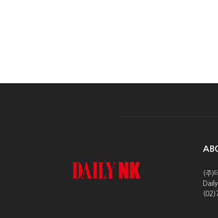
AB
(주)
Dai
(02)