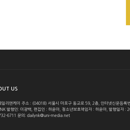
OUT US
데일리엔케이 주소 : (04018) 서울시 마포구 동교로 59, 2층, 인터넷신문등록번호 :
lyNK 발행인: 이광백, 편집인 : 하윤아, 청소년보호책임자 : 하윤아, 발행일자 : 2005.0
732-6711 문의: dailynk@uni-media.net