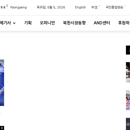
C
29.6
Pyongyang
토요일, 8월 8, 2026
English
中文
국민통일방송
체기사
기획
오피니언
북한시장동향
AND센터
후원하
통
0