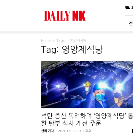
DailyNK
전
Home
Tags
영양제식당
Tag: 영양제식당
석탄 증산 독려하며 ‘영양제식당’ 
한 탄부 식사 개선 주문
선화 기자
-
2026.05.21 2:01 오후