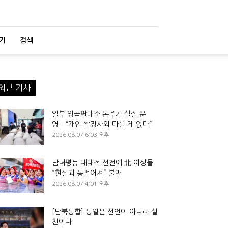
기
검색
최근 기사
일부 양곡판매소 돈주가 실질 운
영…“개인 쌀장사와 다를 게 없다”
2026.08.07 6:03 오후
남녀평등 대대적 선전에 北 여성들
“현실과 동떨어져” 불만
2026.08.07 4:01 오후
[남북통합] 통일은 선언이 아니라 실
천이다