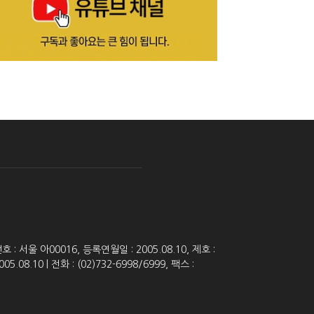
 서울 아00016, 등록연월일 : 2005.08.10, 제호 :
8.10 | 전화 : (02)732-6998/6999, 팩스 :