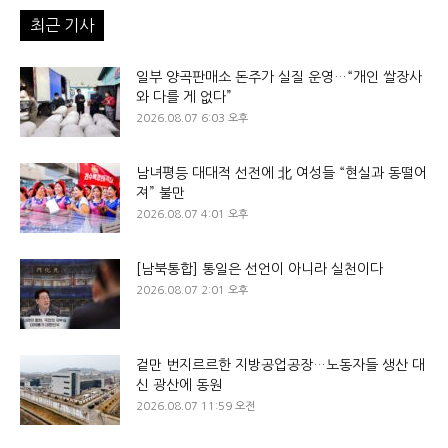
최근 기사
일부 양곡판매소 돈주가 실질 운영…“개인 쌀장사
와 다를 게 없다”
2026.08.07 6:03 오후
남녀평등 대대적 선전에 北 여성들 “현실과 동떨어
져” 불만
2026.08.07 4:01 오후
[남북통합] 통일은 선언이 아니라 실천이다
2026.08.07 2:01 오후
겉만 번지르르한 지방공업공장…노동자들 생산 대
신 광산에 동원
2026.08.07 11:59 오전