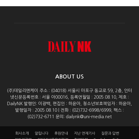
ABOUT US
(주)데일리엔케이 주소 : (04018) 서울시 마포구 동교로 59, 2층, 인터
넷신문등록번호 : 서울 아00016, 등록연월일 : 2005.08.10, 제호 :
DailyNK 발행인: 이광백, 편집인 : 하윤아, 청소년보호책임자 : 하윤아,
발행일자 : 2005.08.10 | 전화 : (02)732-6998/6999, 팩스 :
(02)732-6711 문의: dailynk@uni-media.net
회사소개
알립니다
후원안내
지난 연재기사
질문과 답변