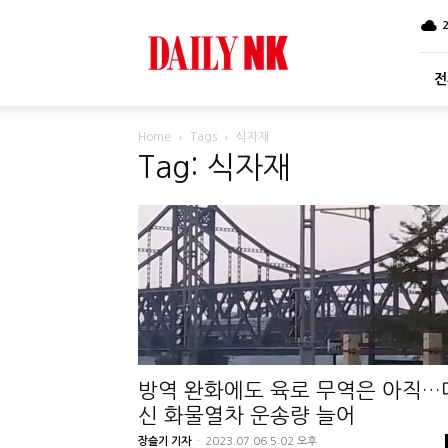
DailyNK
전
Home
Tags
식자재
Tag: 식자재
방역 완화에도 육로 무역은 아직…
신 화물열차 운송량 늘어
장슬기 기자
-
2023.07.06 5:02 오후