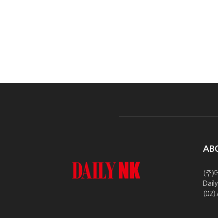
AB
(주)
Dai
(02)