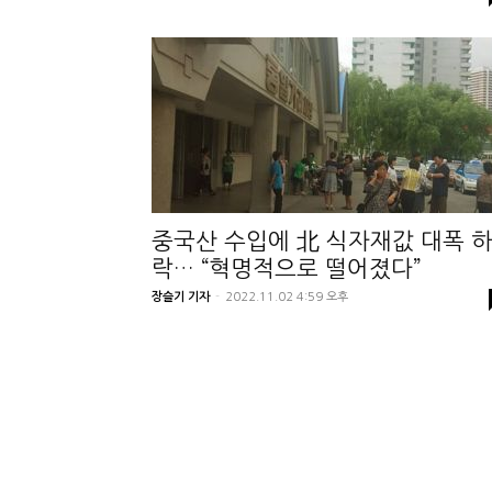
중국산 수입에 北 식자재값 대폭 
락… “혁명적으로 떨어졌다”
장슬기 기자
-
2022.11.02 4:59 오후