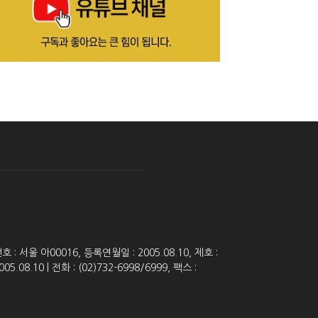
 서울 아00016, 등록연월일 : 2005.08.10, 제호 :
8.10 | 전화 : (02)732-6998/6999, 팩스 :