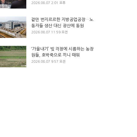
2026.08.07 2:01 오후
겉만 번지르르한 지방공업공장…노
동자들 생산 대신 광산에 동원
2026.08.07 11:59 오전
‘가을내기’ 빚 걱정에 시름하는 농장
원들, 호박죽으로 끼니 때워
2026.08.07 9:57 오전