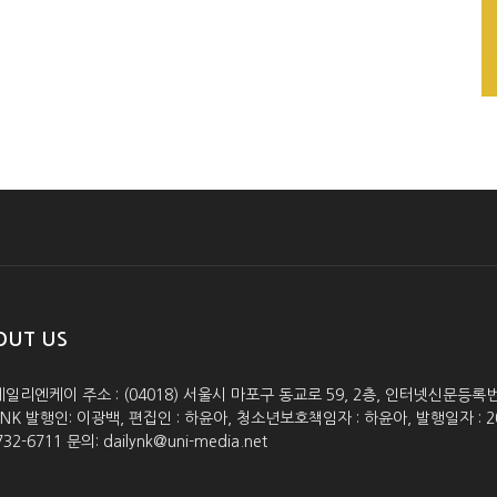
OUT US
데일리엔케이 주소 : (04018) 서울시 마포구 동교로 59, 2층, 인터넷신문등록번호 :
lyNK 발행인: 이광백, 편집인 : 하윤아, 청소년보호책임자 : 하윤아, 발행일자 : 2005.0
732-6711 문의: dailynk@uni-media.net