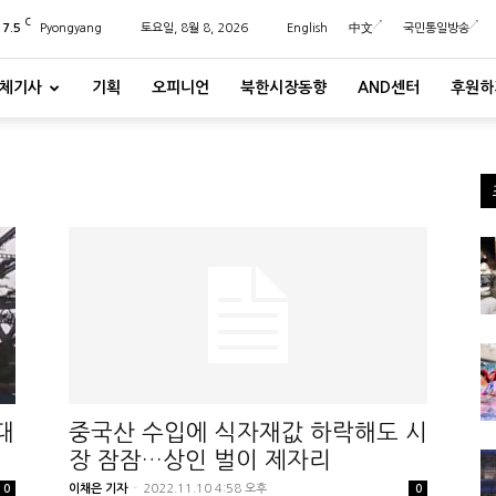
C
27.5
Pyongyang
토요일, 8월 8, 2026
English
中文
국민통일방송
체기사
기획
오피니언
북한시장동향
AND센터
후원하
대
중국산 수입에 식자재값 하락해도 시
장 잠잠…상인 벌이 제자리
이채은 기자
-
2022.11.10 4:58 오후
0
0