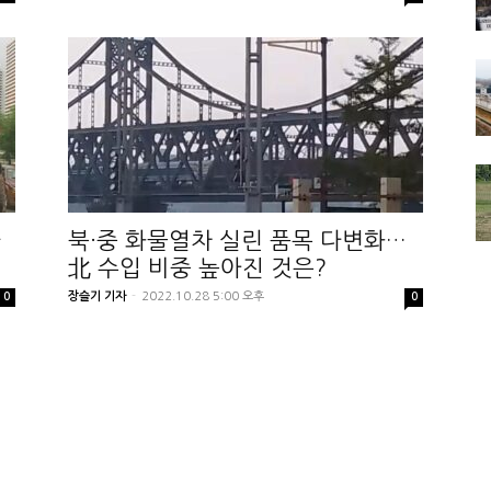
하
북·중 화물열차 실린 품목 다변화…
北 수입 비중 높아진 것은?
장슬기 기자
-
2022.10.28 5:00 오후
0
0