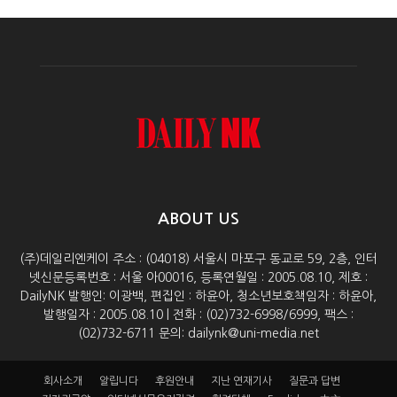
ABOUT US
(주)데일리엔케이 주소 : (04018) 서울시 마포구 동교로 59, 2층, 인터
넷신문등록번호 : 서울 아00016, 등록연월일 : 2005.08.10, 제호 :
DailyNK 발행인: 이광백, 편집인 : 하윤아, 청소년보호책임자 : 하윤아,
발행일자 : 2005.08.10 | 전화 : (02)732-6998/6999, 팩스 :
(02)732-6711 문의: dailynk@uni-media.net
회사소개
알립니다
후원안내
지난 연재기사
질문과 답변