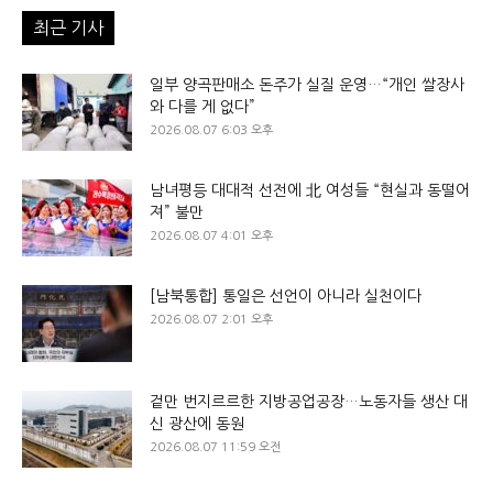
최근 기사
일부 양곡판매소 돈주가 실질 운영…“개인 쌀장사
와 다를 게 없다”
2026.08.07 6:03 오후
남녀평등 대대적 선전에 北 여성들 “현실과 동떨어
져” 불만
2026.08.07 4:01 오후
[남북통합] 통일은 선언이 아니라 실천이다
2026.08.07 2:01 오후
겉만 번지르르한 지방공업공장…노동자들 생산 대
신 광산에 동원
2026.08.07 11:59 오전