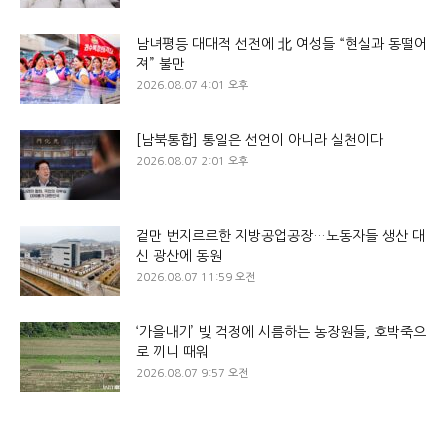
남녀평등 대대적 선전에 北 여성들 “현실과 동떨어
져” 불만
2026.08.07 4:01 오후
[남북통합] 통일은 선언이 아니라 실천이다
2026.08.07 2:01 오후
겉만 번지르르한 지방공업공장…노동자들 생산 대
신 광산에 동원
2026.08.07 11:59 오전
‘가을내기’ 빚 걱정에 시름하는 농장원들, 호박죽으
로 끼니 때워
2026.08.07 9:57 오전