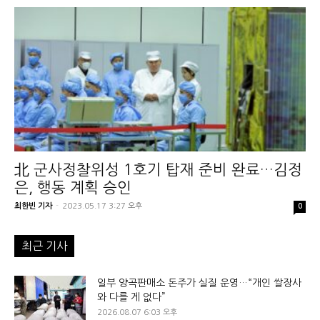
北 군사정찰위성 1호기 탑재 준비 완료…김정
은, 행동 계획 승인
최한빈 기자
-
2023.05.17 3:27 오후
0
최근 기사
일부 양곡판매소 돈주가 실질 운영…“개인 쌀장사
와 다를 게 없다”
2026.08.07 6:03 오후