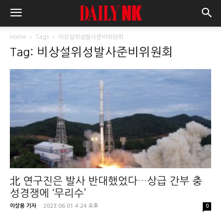
Home
Tags
비상설위성발사준비위원회
Tag: 비상설위성발사준비위원회
北 연구진은 발사 반대했었다…상급 간부 충
성경쟁에 ‘무리수’
이상용 기자
-
2023.06.01 4:24 오후
0