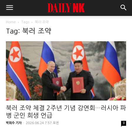
Home
Tags
북러 조약
Tag: 북러 조약
북러 조약 체결 2주년 기념 강연회…러시아 파
병 군인 희생 언급
박희수 기자
-
2026.06.24 7:57 오전
0