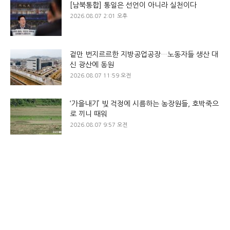
[남북통합] 통일은 선언이 아니라 실천이다
2026.08.07 2:01 오후
겉만 번지르르한 지방공업공장…노동자들 생산 대
신 광산에 동원
2026.08.07 11:59 오전
‘가을내기’ 빚 걱정에 시름하는 농장원들, 호박죽으
로 끼니 때워
2026.08.07 9:57 오전