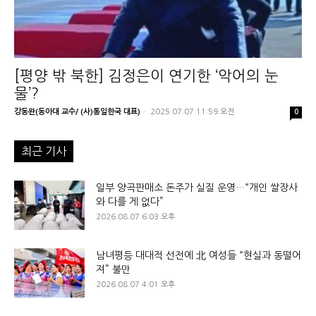
[평양 밖 북한] 김정은이 연기한 ‘악어의 눈
물’?
강동완(동아대 교수/ (사)통일한국 대표)
-
2025.07.07 11:59 오전
0
최근 기사
일부 양곡판매소 돈주가 실질 운영…“개인 쌀장사
와 다를 게 없다”
2026.08.07 6:03 오후
남녀평등 대대적 선전에 北 여성들 “현실과 동떨어
져” 불만
2026.08.07 4:01 오후