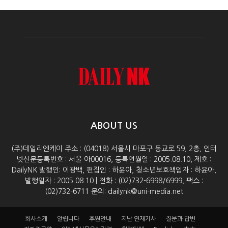
ABOUT US
(주)데일리엔케이 주소 : (04018) 서울시 마포구 동교로 59, 2층, 인터
넷신문등록번호 : 서울 아00016, 등록연월일 : 2005.08.10, 제호 :
DailyNK 발행인: 이광백, 편집인 : 하윤아, 청소년보호책임자 : 하윤아,
발행일자 : 2005.08.10 | 전화 : (02)732-6998/6999, 팩스 :
(02)732-6711 문의: dailynk@uni-media.net
회사소개
알립니다
후원안내
지난 연재기사
질문과 답변