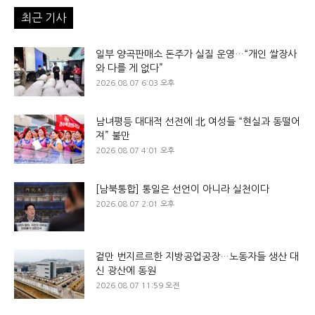
최근 기사
일부 양곡판매소 돈주가 실질 운영…“개인 쌀장사
와 다를 게 없다”
2026.08.07 6:03 오후
남녀평등 대대적 선전에 北 여성들 “현실과 동떨어
져” 불만
2026.08.07 4:01 오후
[남북통합] 통일은 선언이 아니라 실천이다
2026.08.07 2:01 오후
겉만 번지르르한 지방공업공장…노동자들 생산 대
신 광산에 동원
2026.08.07 11:59 오전