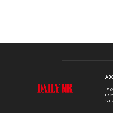
AB
(주)
Dai
(02)