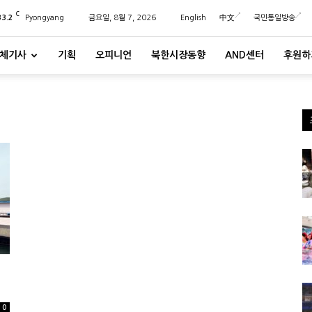
C
33.2
Pyongyang
금요일, 8월 7, 2026
English
中文
국민통일방송
체기사
기획
오피니언
북한시장동향
AND센터
후원하
0