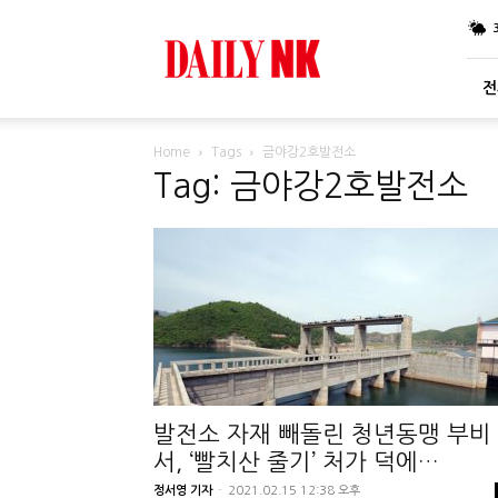
DailyNK
전
Home
Tags
금야강2호발전소
Tag: 금야강2호발전소
발전소 자재 빼돌린 청년동맹 부비
서, ‘빨치산 줄기’ 처가 덕에…
정서영 기자
-
2021.02.15 12:38 오후