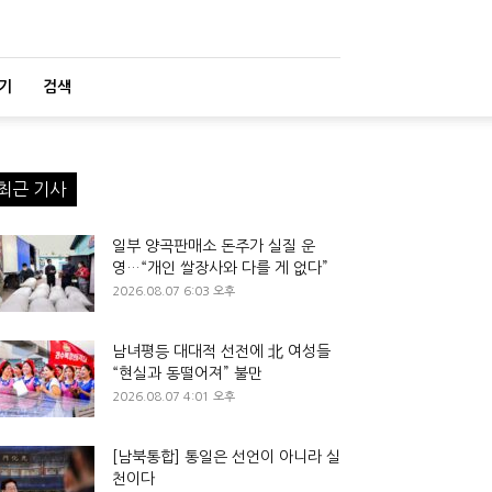
기
검색
최근 기사
일부 양곡판매소 돈주가 실질 운
영…“개인 쌀장사와 다를 게 없다”
2026.08.07 6:03 오후
남녀평등 대대적 선전에 北 여성들
“현실과 동떨어져” 불만
2026.08.07 4:01 오후
[남북통합] 통일은 선언이 아니라 실
천이다