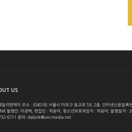
OUT US
데일리엔케이 주소 : (04018) 서울시 마포구 동교로 59, 2층, 인터넷신문등록번호 :
lyNK 발행인: 이광백, 편집인 : 하윤아, 청소년보호책임자 : 하윤아, 발행일자 : 2005.0
732-6711 문의: dailynk@uni-media.net