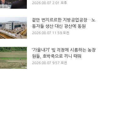
2026.08.07 2:01 오후
겉만 번지르르한 지방공업공장…노
동자들 생산 대신 광산에 동원
2026.08.07 11:59 오전
‘가을내기’ 빚 걱정에 시름하는 농장
원들, 호박죽으로 끼니 때워
2026.08.07 9:57 오전