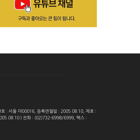
 서울 아00016, 등록연월일 : 2005.08.10, 제호 :
8.10 | 전화 : (02)732-6998/6999, 팩스 :