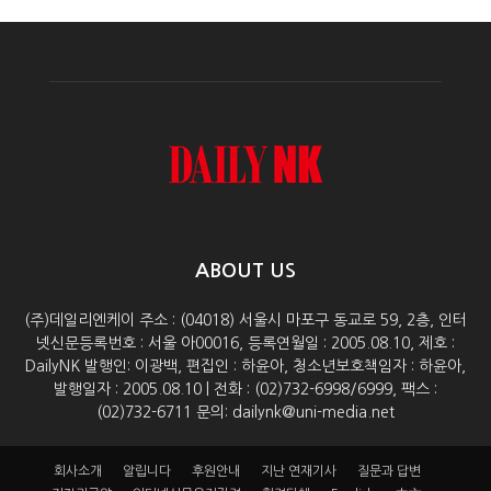
ABOUT US
(주)데일리엔케이 주소 : (04018) 서울시 마포구 동교로 59, 2층, 인터
넷신문등록번호 : 서울 아00016, 등록연월일 : 2005.08.10, 제호 :
DailyNK 발행인: 이광백, 편집인 : 하윤아, 청소년보호책임자 : 하윤아,
발행일자 : 2005.08.10 | 전화 : (02)732-6998/6999, 팩스 :
(02)732-6711 문의: dailynk@uni-media.net
회사소개
알립니다
후원안내
지난 연재기사
질문과 답변