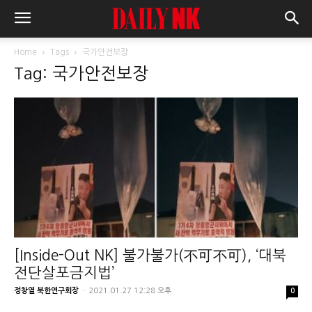
Home
Tags
국가안전보장
Tag: 국가안전보장
[Inside-Out NK] 불가불가(不可不可), ‘대북
전단살포금지법’
정창열 북한연구회장
-
2021.01.27 12:28 오후
0