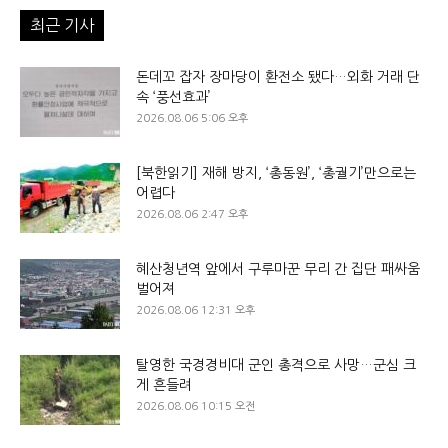
최근 기사
돈데꼬 잡자 장마당이 환전소 됐다…외화 거래 단
속 ‘풍선효과’
2026.08.06 5:06 오후
[북한읽기] 재해 방지, ‘총동원’, ‘총궐기’만으로는
어렵다
2026.08.06 2:47 오후
혜산청년역 앞에서 구루마꾼 무리 간 집단 패싸움
벌어져
2026.08.06 12:31 오후
탈영한 국경경비대 군인 총격으로 사망…군심 크
게 흔들려
2026.08.06 10:15 오전