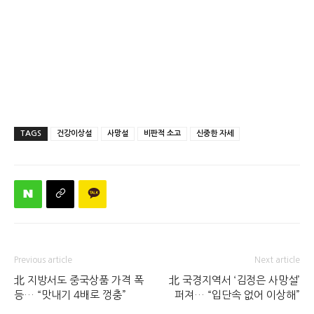
TAGS
건강이상설
사망설
비판적 소고
신중한 자세
Previous article
Next article
北 지방서도 중국상품 가격 폭
北 국경지역서 ‘김정은 사망설’
등… “맛내기 4배로 껑충”
퍼져… “입단속 없어 이상해”