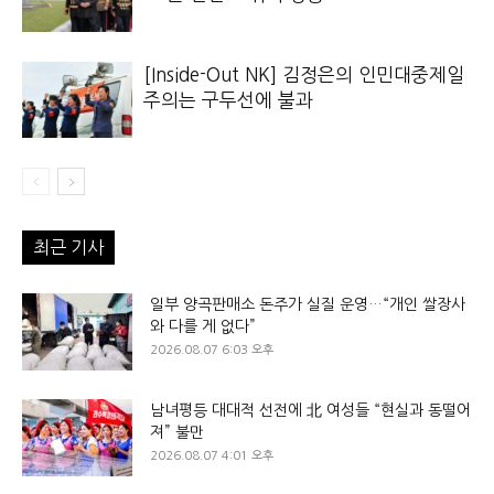
[Inside-Out NK] 김정은의 인민대중제일
주의는 구두선에 불과
최근 기사
일부 양곡판매소 돈주가 실질 운영…“개인 쌀장사
와 다를 게 없다”
2026.08.07 6:03 오후
남녀평등 대대적 선전에 北 여성들 “현실과 동떨어
져” 불만
2026.08.07 4:01 오후