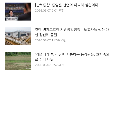
[남북통합] 통일은 선언이 아니라 실천이다
2026.08.07 2:01 오후
겉만 번지르르한 지방공업공장…노동자들 생산 대
신 광산에 동원
2026.08.07 11:59 오전
‘가을내기’ 빚 걱정에 시름하는 농장원들, 호박죽으
로 끼니 때워
2026.08.07 9:57 오전