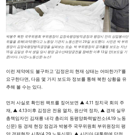
박봉주 북한 국무위원회 부위원장이 김정숙평양방직공장과 평양시 안의 상업봉사단
위들을 료해(파악)했다고 노동당 기관지 노동신문이 29일 보도했다. 사진은 박 부위
원장이 김정숙평양방직공장을 살펴보는 모습. 박 부위원장의 공개활동 보도는 지난
15일 김일성 주석 생일 당시 평양 금수산태양궁전을 참배한 이후 13일 만(보도일 기
준)이다. /사진=노동신문·뉴스1
이런 제약에도 불구하고 ‘김정은의 현재 상태는 어떠한가?’를
요구한다면, 다음 몇 가지 보도와 정보를 통해 북한 상황을 유
추해 볼 수는 있다.
먼저 사실로 확인된 팩트를 짚어보면 ▲ 4.11 정치국 회의 주
재, ▲ 4.13이후 김정은 전용 열차, 원산역 정차, ▲ 경제 실무
총책임자인 김재룡 내각 총리의 동평양화력발전소(4.19 노동
신문) 등 경제 현장 점검과 박봉주 국무위원회 부위원장의 평
양 경제현장 시찰(4.29 노동신문), ▲ 시리아 대통령에 답전