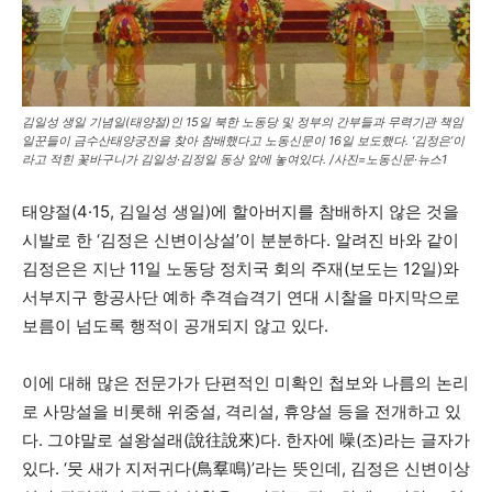
김일성 생일 기념일(태양절)인 15일 북한 노동당 및 정부의 간부들과 무력기관 책임
일꾼들이 금수산태양궁전을 찾아 참배했다고 노동신문이 16일 보도했다. ‘김정은’이
라고 적힌 꽃바구니가 김일성·김정일 동상 앞에 놓여있다. /사진=노동신문·뉴스1
태양절(4·15, 김일성 생일)에 할아버지를 참배하지 않은 것을
시발로 한 ‘김정은 신변이상설’이 분분하다. 알려진 바와 같이
김정은은 지난 11일 노동당 정치국 회의 주재(보도는 12일)와
서부지구 항공사단 예하 추격습격기 연대 시찰을 마지막으로
보름이 넘도록 행적이 공개되지 않고 있다.
이에 대해 많은 전문가가 단편적인 미확인 첩보와 나름의 논리
로 사망설을 비롯해 위중설, 격리설, 휴양설 등을 전개하고 있
다. 그야말로 설왕설래(說往說來)다. 한자에 噪(조)라는 글자가
있다. ‘뭇 새가 지저귀다(鳥羣鳴)’라는 뜻인데, 김정은 신변이상