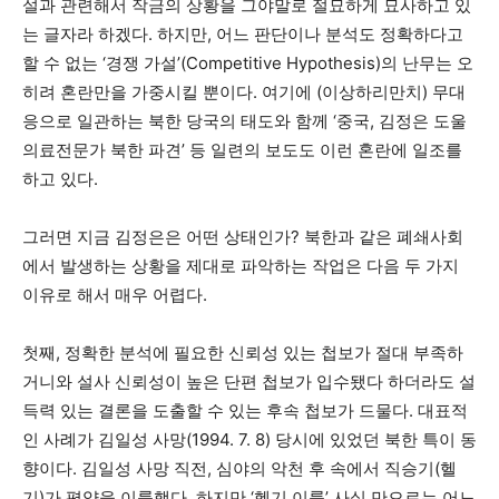
설과 관련해서 작금의 상황을 그야말로 절묘하게 묘사하고 있
는 글자라 하겠다. 하지만, 어느 판단이나 분석도 정확하다고
할 수 없는 ‘경쟁 가설’(Competitive Hypothesis)의 난무는 오
히려 혼란만을 가중시킬 뿐이다. 여기에 (이상하리만치) 무대
응으로 일관하는 북한 당국의 태도와 함께 ‘중국, 김정은 도울
의료전문가 북한 파견’ 등 일련의 보도도 이런 혼란에 일조를
하고 있다.
그러면 지금 김정은은 어떤 상태인가? 북한과 같은 폐쇄사회
에서 발생하는 상황을 제대로 파악하는 작업은 다음 두 가지
이유로 해서 매우 어렵다.
첫째, 정확한 분석에 필요한 신뢰성 있는 첩보가 절대 부족하
거니와 설사 신뢰성이 높은 단편 첩보가 입수됐다 하더라도 설
득력 있는 결론을 도출할 수 있는 후속 첩보가 드물다. 대표적
인 사례가 김일성 사망(1994. 7. 8) 당시에 있었던 북한 특이 동
향이다. 김일성 사망 직전, 심야의 악천 후 속에서 직승기(헬
기)가 평양을 이륙했다. 하지만 ‘헬기 이륙’ 사실 만으로는 어느