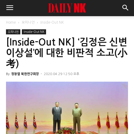
Home
오피니언
Inside-Out NK
오피니언
Inside-Out NK
[Inside-Out NK] ‘김정은 신변
이상설’에 대한 비판적 소고(小
考)
By
정창열 북한연구회장
-
2020.04.29 12:50 오후