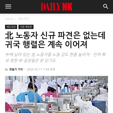
Home
헤드라인
헤드라인
지금 북한은
北 노동자 신규 파견은 없는데
귀국 행렬은 계속 이어져
中에 남아 있는 北 노동자들 노동 강도 한층 높아져…인력 확
보 못한 中 공장들은 문 닫기도
By
장슬기 기자
-
2025.02.17 7:56 오전