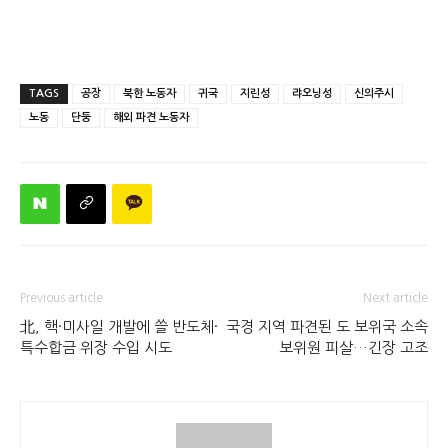
TAGS
공장
북한 노동자
귀국
지린성
랴오닝성
신의주시
노동
단둥
해외 파견 노동자
Previous article
Next article
北, 핵·미사일 개발에 쓸 반도체·
국경 지역 파견된 도 보위국 소속
특수합금 위장 수입 시도
보위원 피살…긴장 고조