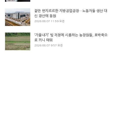
겉만 번지르르한 지방공업공장…노동자들 생산 대
신 광산에 동원
2026.08.07 11:59 오전
‘가을내기’ 빚 걱정에 시름하는 농장원들, 호박죽으
로 끼니 때워
2026.08.07 9:57 오전