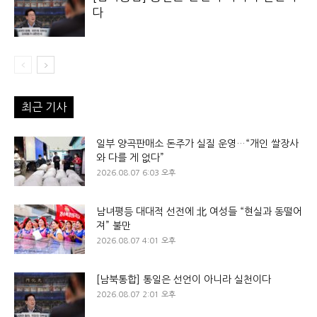
다
최근 기사
일부 양곡판매소 돈주가 실질 운영…“개인 쌀장사
와 다를 게 없다”
2026.08.07 6:03 오후
남녀평등 대대적 선전에 北 여성들 “현실과 동떨어
져” 불만
2026.08.07 4:01 오후
[남북통합] 통일은 선언이 아니라 실천이다
2026.08.07 2:01 오후