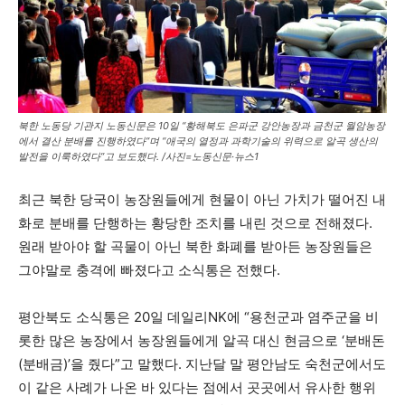
북한 노동당 기관지 노동신문은 10일 “황해북도 은파군 강안농장과 금천군 월암농장
에서 결산 분배를 진행하였다”며 “애국의 열정과 과학기술의 위력으로 알곡 생산의
발전을 이룩하였다”고 보도했다. /사진=노동신문·뉴스1
최근 북한 당국이 농장원들에게 현물이 아닌 가치가 떨어진 내
화로 분배를 단행하는 황당한 조치를 내린 것으로 전해졌다.
원래 받아야 할 곡물이 아닌 북한 화폐를 받아든 농장원들은
그야말로 충격에 빠졌다고 소식통은 전했다.
평안북도 소식통은 20일 데일리NK에 “용천군과 염주군을 비
롯한 많은 농장에서 농장원들에게 알곡 대신 현금으로 ‘분배돈
(분배금)’을 줬다”고 말했다. 지난달 말 평안남도 숙천군에서도
이 같은 사례가 나온 바 있다는 점에서 곳곳에서 유사한 행위