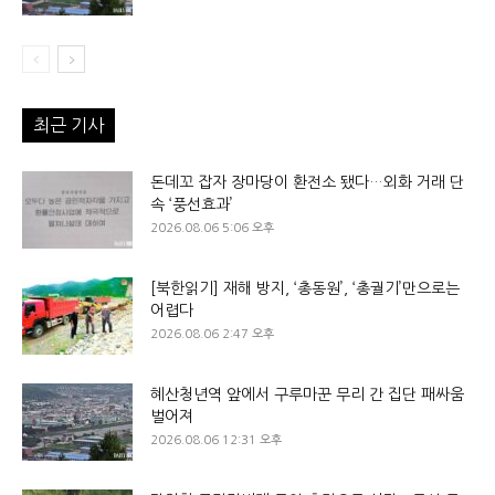
최근 기사
돈데꼬 잡자 장마당이 환전소 됐다…외화 거래 단
속 ‘풍선효과’
2026.08.06 5:06 오후
[북한읽기] 재해 방지, ‘총동원’, ‘총궐기’만으로는
어렵다
2026.08.06 2:47 오후
혜산청년역 앞에서 구루마꾼 무리 간 집단 패싸움
벌어져
2026.08.06 12:31 오후