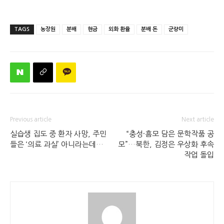
TAGS
농장원
분배
현금
외화 환율
분배 돈
군량미
Previous article
Next article
실습생 집도 중 환자 사망, 주민
“충성·흠모 담은 문학작품 공
들은 ‘의료 과실’ 아니라는데…
모”…북한, 김정은 우상화 후속
작업 돌입