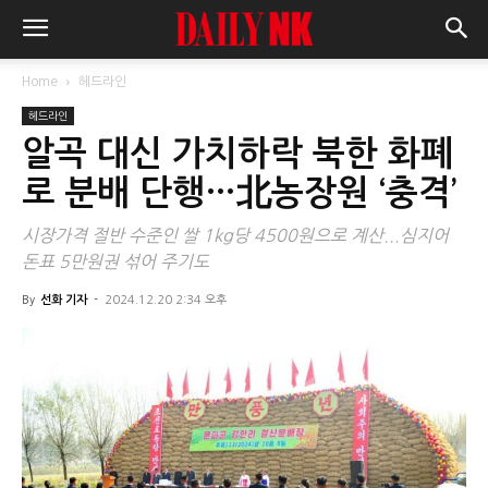
Home
헤드라인
헤드라인
알곡 대신 가치하락 북한 화폐
로 분배 단행…北농장원 ‘충격’
시장가격 절반 수준인 쌀 1kg당 4500원으로 계산...심지어
돈표 5만원권 섞어 주기도
By
선화 기자
-
2024.12.20 2:34 오후