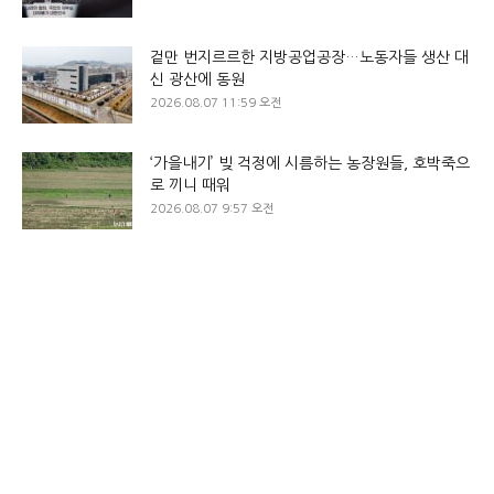
겉만 번지르르한 지방공업공장…노동자들 생산 대
신 광산에 동원
2026.08.07 11:59 오전
‘가을내기’ 빚 걱정에 시름하는 농장원들, 호박죽으
로 끼니 때워
2026.08.07 9:57 오전