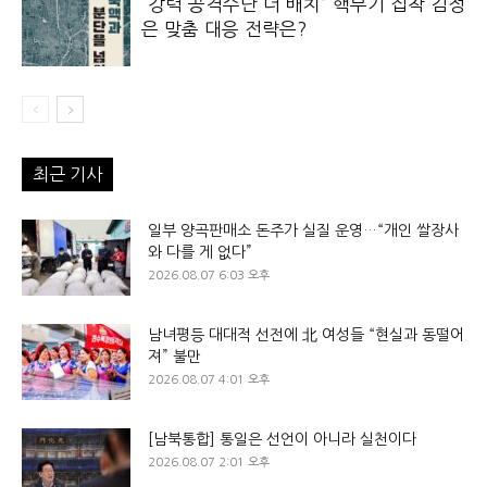
“강력 공격수단 더 배치” 핵무기 집착 김정
은 맞춤 대응 전략은?
최근 기사
일부 양곡판매소 돈주가 실질 운영…“개인 쌀장사
와 다를 게 없다”
2026.08.07 6:03 오후
남녀평등 대대적 선전에 北 여성들 “현실과 동떨어
져” 불만
2026.08.07 4:01 오후
[남북통합] 통일은 선언이 아니라 실천이다
2026.08.07 2:01 오후