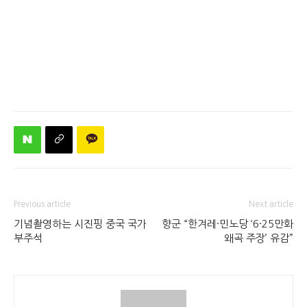
Previous article
Next article
기념촬영하는 시진핑 중국 국가
향군 “한겨레·민노당 ‘6·25만화
부주석
왜곡 주장’ 유감”