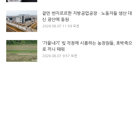
겉만 번지르르한 지방공업공장…노동자들 생산 대
신 광산에 동원
2026.08.07 11:59 오전
‘가을내기’ 빚 걱정에 시름하는 농장원들, 호박죽으
로 끼니 때워
2026.08.07 9:57 오전