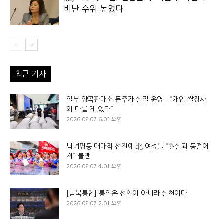
비난 수위 높였다
최근 기사
일부 양곡판매소 돈주가 실질 운영…“개인 쌀장사
와 다를 게 없다”
2026.08.07 6:03 오후
남녀평등 대대적 선전에 北 여성들 “현실과 동떨어
져” 불만
2026.08.07 4:01 오후
[남북통합] 통일은 선언이 아니라 실천이다
2026.08.07 2:01 오후