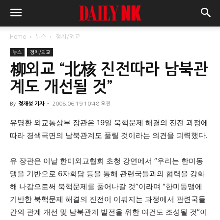
Home
뉴스
정치/외교
뉴스
정치/외교
柳외교 “北核 진전따라 남북관
계도 개선될 것”
By
정재성 기자
-
2008.06.19 10:48 오전
유명환 외교통상부 장관은 19일 북핵문제 해결의 진전 과정에
따라 경색국면의 남북관계도 풀릴 것이라는 의견을 피력했다.
유 장관은 이날 한미외교협회 초청 강연에서 “우리는 한미동
맹을 기반으로 6자회담 등을 통해 관련국들과의 협력을 강화
해 나감으로써 북핵문제를 풀어나갈 것”이라며 “한미동맹에
기반한 북핵문제 해결의 진전이 이뤄지는 과정에서 관련국들
간의 관계 개선 및 남북관계 발전을 위한 여건도 조성될 것”이