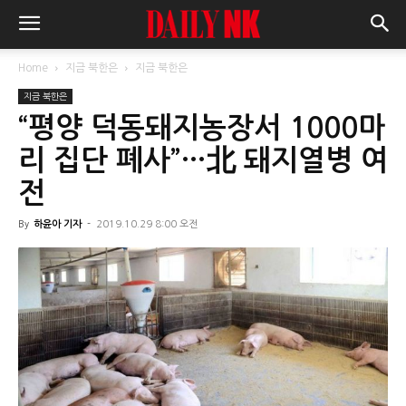
Home
지금 북한은
지금 북한은
지금 북한은
“평양 덕동돼지농장서 1000마
리 집단 폐사”…北 돼지열병 여
전
By
하윤아 기자
-
2019.10.29 8:00 오전