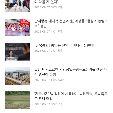
와 다를 게 없다”
2026.08.07 6:03 오후
남녀평등 대대적 선전에 北 여성들 “현실과 동떨어
져” 불만
2026.08.07 4:01 오후
[남북통합] 통일은 선언이 아니라 실천이다
2026.08.07 2:01 오후
겉만 번지르르한 지방공업공장…노동자들 생산 대
신 광산에 동원
2026.08.07 11:59 오전
‘가을내기’ 빚 걱정에 시름하는 농장원들, 호박죽으
로 끼니 때워
2026.08.07 9:57 오전