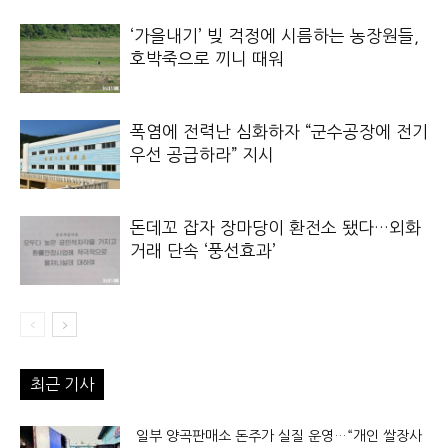
‘가을내기’ 빚 걱정에 시름하는 농장원들,
호박죽으로 끼니 때워
폭염에 전력난 심화하자 “군수공장에 전기
우선 공급하라” 지시
돈데꼬 잡자 장마당이 환전소 됐다…외화
거래 단속 ‘풍선효과’
최근 기사
일부 양곡판매소 돈주가 실질 운영…“개인 쌀장사