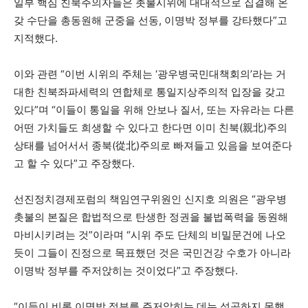
일부 핵심 친북주의자들은 촛불시위에 대대적으로 집결해 온
갖 수단을 총동원해 군중을 선동, 이명박 정부를 강타했다”고
지적했다.
이와 관련 “이번 시위의 주체는 ‘광우병국민대책회의’라는 거
대한 친북좌파세력의 연합체로 통일지상주의적 입장을 갖고
있다”며 “이들이 통일을 위해 안보나 질서, 또는 자유라는 다른
어떤 가치들도 희생할 수 있다고 한다면 이미 친북(親北)주의
상태를 넘어서서 종북(從北)주의로 빠져들고 있음을 보여준다
고 할 수 있다”고 주장했다.
선진정치경제포럼의 책임연구위원인 신지호 의원은 “광우병
촛불의 본질은 합법적으로 탄생한 정권을 불법폭력을 동원해
마비시키려는 것”이라며 “시위 주도 단체의 비밀문건에 나오
듯이 그들이 진정으로 목표했던 것은 국민건강 수호가 아니라
이명박 정부를 주저앉히는 것이었다”고 주장했다.
“이들이 비록 이명박 정부를 주저앉히는 데는 성공하지 못했