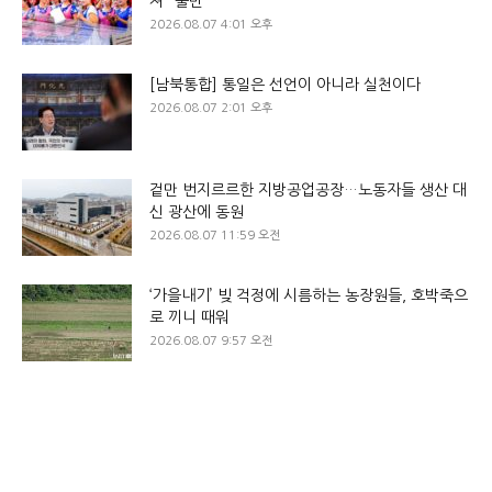
져” 불만
2026.08.07 4:01 오후
[남북통합] 통일은 선언이 아니라 실천이다
2026.08.07 2:01 오후
겉만 번지르르한 지방공업공장…노동자들 생산 대
신 광산에 동원
2026.08.07 11:59 오전
‘가을내기’ 빚 걱정에 시름하는 농장원들, 호박죽으
로 끼니 때워
2026.08.07 9:57 오전