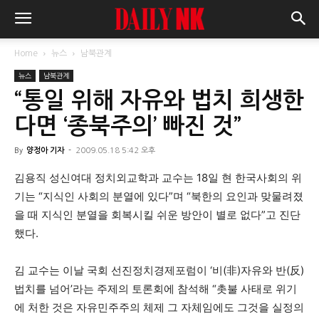
Home
뉴스
남북관계
뉴스
남북관계
“통일 위해 자유와 법치 희생한
다면 ‘종북주의’ 빠진 것”
By
양정아 기자
-
2009.05.18 5:42 오후
김용직 성신여대 정치외교학과 교수는 18일 현 한국사회의 위
기는 “지식인 사회의 분열에 있다”며 “북한의 요인과 맞물려졌
을 때 지식인 분열을 회복시킬 쉬운 방안이 별로 없다”고 진단
했다.
김 교수는 이날 국회 선진정치경제포럼이 ‘비(非)자유와 반(反)
법치를 넘어’라는 주제의 토론회에 참석해 “촛불 사태로 위기
에 처한 것은 자유민주주의 체제 그 자체임에도 그것을 실정의