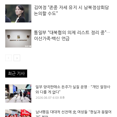
김여정 “존중 자세 유지 시 남북정상회담
논의할 수도”
통일부 “대북협의 의제 리스트 정리 중”…
이산가족·백신 언급
최근 기사
일부 양곡판매소 돈주가 실질 운영…“개인 쌀장사
와 다를 게 없다”
2026.08.07 6:03 오후
남녀평등 대대적 선전에 北 여성들 “현실과 동떨어