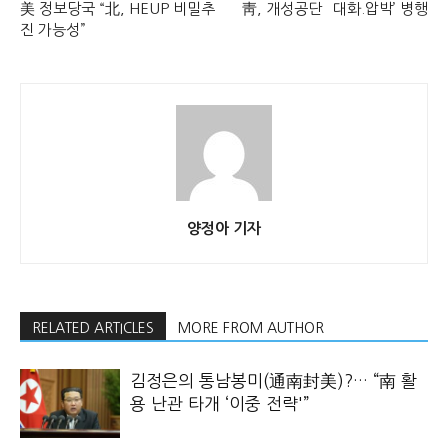
美 정보당국 “北, HEUP 비밀추
靑, 개성공단 `대화.압박’ 병행
진 가능성”
양정아 기자
RELATED ARTICLES
MORE FROM AUTHOR
김정은의 통남봉미(通南封美)?… “南 활
용 난관 타개 ‘이중 전략'”