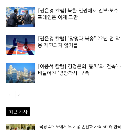
[권은경 칼럼] 북한 인권에서 진보-보수
프레임은 이제 그만
[권은경 칼럼] “망명과 북송” 22년 전 악
몽 재연되지 않기를
[이종석 칼럼] 김정은의 ‘통치’와 ‘건축’…
비뚤어진 ‘평양착시’ 구축
최근 기사
국경 4개 도에서 두 기종 손전화 가격 500위안씩