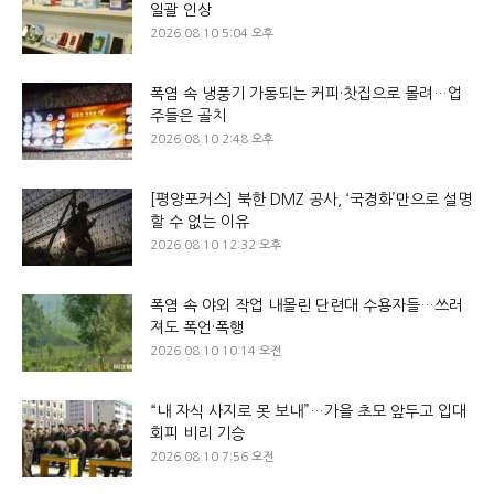
일괄 인상
2026.08.10 5:04 오후
폭염 속 냉풍기 가동되는 커피·찻집으로 몰려…업
주들은 골치
2026.08.10 2:48 오후
[평양포커스] 북한 DMZ 공사, ‘국경화’만으로 설명
할 수 없는 이유
2026.08.10 12:32 오후
폭염 속 야외 작업 내몰린 단련대 수용자들…쓰러
져도 폭언·폭행
2026.08.10 10:14 오전
“내 자식 사지로 못 보내”…가을 초모 앞두고 입대
회피 비리 기승
2026.08.10 7:56 오전