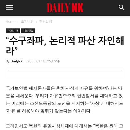
Home
오피니언
객원칼럼
오피니언
객원칼럼
“수구좌파, 논리적 파산 자인해
라”
By
DailyNK
-
2005.01.18 7:53 오후
국가보안법 폐지론자들은 흔히’사상의 자유를 위하여’라는 명
분을 내세운다. 우리가 자유민주주의 헌법질서를 채택하고 있
는 이상에는 조선노동당의 노선을 지지하는 ‘사상’에 대해서도
‘자유’를 허용해야 앞뒤가 맞는다는 이야기다.
그러면서도 북한의 유일사상체제에 대해서는 “북한은 원래 그