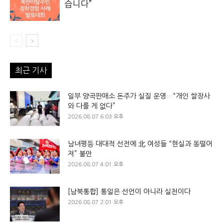
습니다”
최근 기사
일부 양곡판매소 돈주가 실질 운영…“개인 쌀장사
와 다를 게 없다”
2026.08.07 6:03 오후
남녀평등 대대적 선전에 北 여성들 “현실과 동떨어
져” 불만
2026.08.07 4:01 오후
[남북통합] 통일은 선언이 아니라 실천이다
2026.08.07 2:01 오후