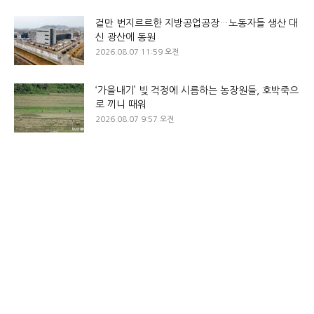
겉만 번지르르한 지방공업공장…노동자들 생산 대
신 광산에 동원
2026.08.07 11:59 오전
‘가을내기’ 빚 걱정에 시름하는 농장원들, 호박죽으
로 끼니 때워
2026.08.07 9:57 오전