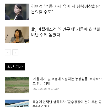
김여정 “존중 자세 유지 시 남북정상회담
논의할 수도”
北, 아킬레스건 ‘인권문제’ 거론에 최선희
비난 수위 높였다
최근 기사
‘가을내기’ 빚 걱정에 시름하는 농장원들, 호박죽으
로 끼니 때워
2026.08.07 9:57 오전
폭염에 전력난 심화하자 “군수공장에 전기 우선 공
급하라” 지시