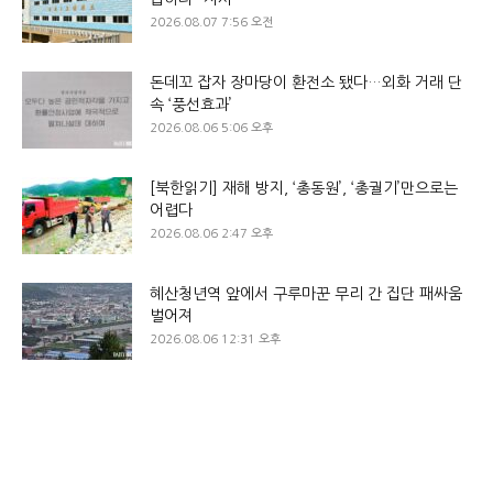
2026.08.07 7:56 오전
돈데꼬 잡자 장마당이 환전소 됐다…외화 거래 단
속 ‘풍선효과’
2026.08.06 5:06 오후
[북한읽기] 재해 방지, ‘총동원’, ‘총궐기’만으로는
어렵다
2026.08.06 2:47 오후
혜산청년역 앞에서 구루마꾼 무리 간 집단 패싸움
벌어져
2026.08.06 12:31 오후