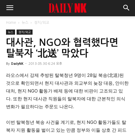
Home
뉴스
정치/외교
뉴스
정치/외교
대사관, NGO와 협력했다면
탈북자 ‘北送’ 막았다
By
DailyNK
-
2013.05.30 6:24 오후
라오스에서 강제 추방된 탈북청년 9명이 28일 북송(北送)된
것으로 확인되면서 현지 대사관과 외교부의 늦장 대응, 안이한
대처, 현지 NGO 활동가 배제 등에 대한 비판이 고조되고 있
다. 또한 현지 대사관 직원들의 탈북자에 대한 근본적인 의식
변화가 필요하다는 주문도 나온다.
이번 탈북청년 북송 사건을 계기로, 현지 NGO 활동가들도 탈
북자 지원 활동을 벌이고 있는 만큼 정부와 이들 상호 간 피드