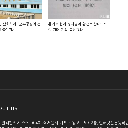
 심화하자 “군수공장에 전
돈데꼬 잡자 장마당이 환전소 됐다…외
하라” 지시
화 거래 단속 ‘풍선효과’
OUT US
데일리엔케이 주소 : (04018) 서울시 마포구 동교로 59, 2층, 인터넷신문등록번호 :