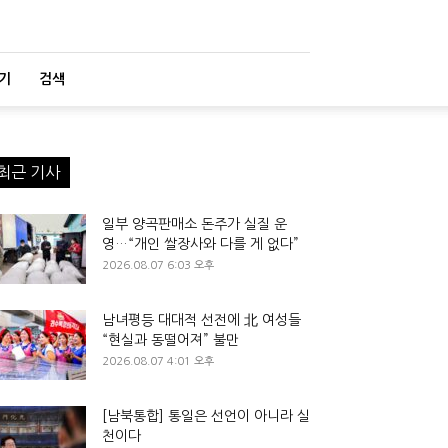
기
검색
최근 기사
일부 양곡판매소 돈주가 실질 운
영…“개인 쌀장사와 다를 게 없다”
2026.08.07 6:03 오후
남녀평등 대대적 선전에 北 여성들
“현실과 동떨어져” 불만
2026.08.07 4:01 오후
[남북통합] 통일은 선언이 아니라 실
천이다