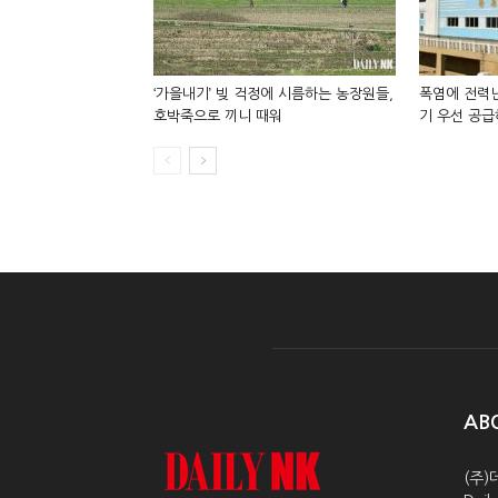
‘가을내기’ 빚 걱정에 시름하는 농장원들,
폭염에 전력난
호박죽으로 끼니 때워
기 우선 공급
AB
(주)