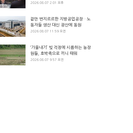
2026.08.07 2:01 오후
겉만 번지르르한 지방공업공장…노
동자들 생산 대신 광산에 동원
2026.08.07 11:59 오전
‘가을내기’ 빚 걱정에 시름하는 농장
원들, 호박죽으로 끼니 때워
2026.08.07 9:57 오전