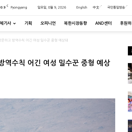
C
30.9
Pyongyang
일요일, 8월 9, 2026
English
中文
국민통일방송
체기사
기획
오피니언
북한시장동향
AND센터
후원하
방문하고 방역수칙 어긴 여성 밀수꾼 중형 예상돼
방역수칙 어긴 여성 밀수꾼 중형 예상