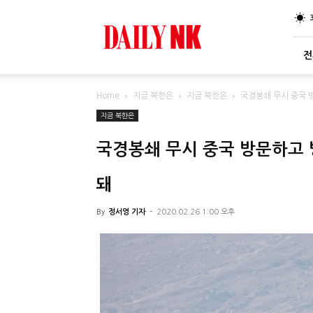
DailyNK
전
Home
지금 북한은
지금 북한은
국경봉쇄 무시 중국 
지금 북한은
국경봉쇄 무시 중국 방문하고 
돼
By
정서영 기자
-
2020.02.26 1:00 오후