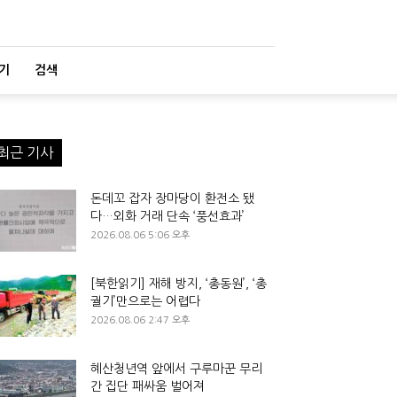
기
검색
최근 기사
돈데꼬 잡자 장마당이 환전소 됐
다…외화 거래 단속 ‘풍선효과’
2026.08.06 5:06 오후
[북한읽기] 재해 방지, ‘총동원’, ‘총
궐기’만으로는 어렵다
2026.08.06 2:47 오후
혜산청년역 앞에서 구루마꾼 무리
간 집단 패싸움 벌어져