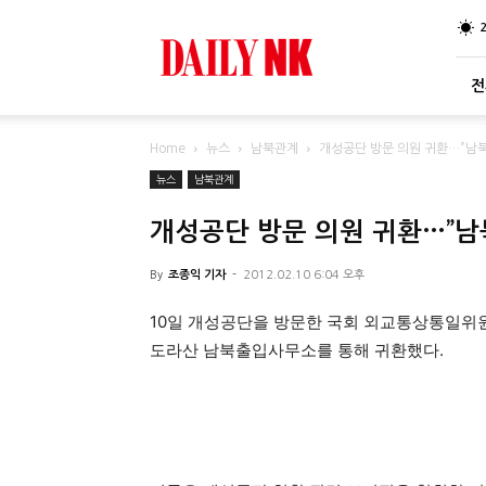
DailyNK
전
Home
뉴스
남북관계
개성공단 방문 의원 귀환…”남북
뉴스
남북관계
개성공단 방문 의원 귀환…”남
By
조종익 기자
-
2012.02.10 6:04 오후
10일 개성공단을 방문한 국회 외교통상통일위
도라산 남북출입사무소를 통해 귀환했다.