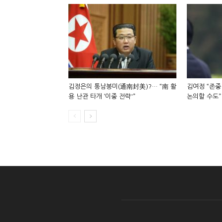
김정은의 통남봉미(通南封美)?… “南 활
김여정 “존중
용 난관 타개 ‘이중 전략'”
논의할 수도”