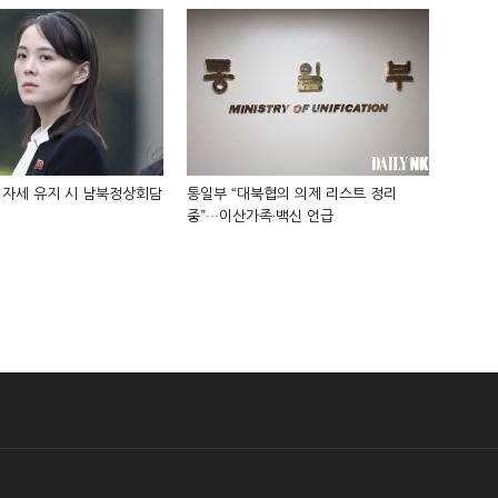
 자세 유지 시 남북정상회담
통일부 “대북협의 의제 리스트 정리
중”…이산가족·백신 언급