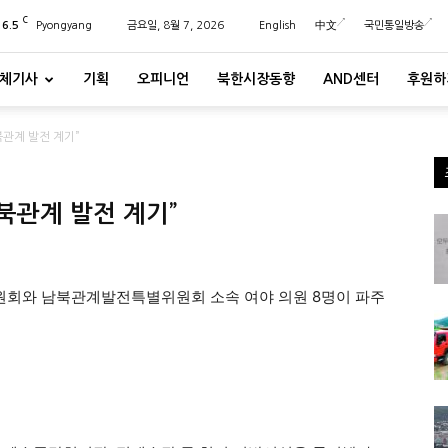
C
26.5
Pyongyang
금요일, 8월 7, 2026
English
中文
국민통일방송
체기사
기획
오피니언
북한시장동향
AND센터
후원하
관계 발전 계기”
북관계 발전 계기”
원회와 남북관계발전특별위원회 소속 여야 의원 8명이 파주