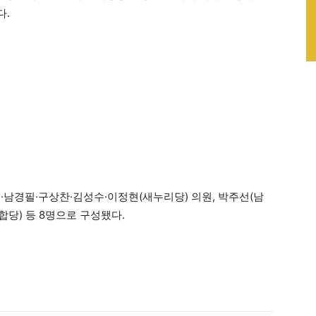
다.
·남경필·구상찬·김성수·이정현(새누리당) 의원, 박주선(남
당) 등 8명으로 구성됐다.