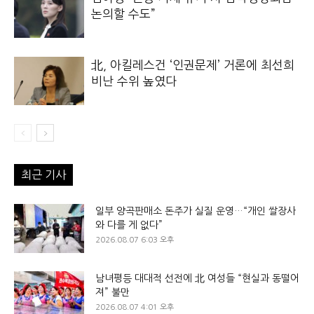
논의할 수도”
北, 아킬레스건 ‘인권문제’ 거론에 최선희
비난 수위 높였다
최근 기사
일부 양곡판매소 돈주가 실질 운영…“개인 쌀장사
와 다를 게 없다”
2026.08.07 6:03 오후
남녀평등 대대적 선전에 北 여성들 “현실과 동떨어
져” 불만
2026.08.07 4:01 오후