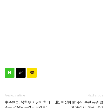
Previous article
Next article
中주민들, 북한發 지진에 한때
北, 핵실험 前 주민 훈련 동원 없
소동…“옷도 못입고 거리로”
이 ‘준전시’ 선포…왜?