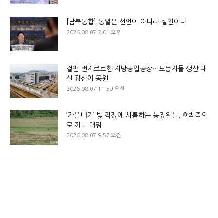
[남북통합] 통일은 선언이 아니라 실천이다
2026.08.07 2:01 오후
겉만 번지르르한 지방공업공장…노동자들 생산 대
신 광산에 동원
2026.08.07 11:59 오전
‘가을내기’ 빚 걱정에 시름하는 농장원들, 호박죽으
로 끼니 때워
2026.08.07 9:57 오전