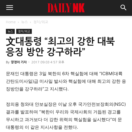
Home
뉴스
정치/외교
뉴스
정치/외교
文대통령 “최고의 강한 대북
응징 방안 강구하라”
By
양정아 기자
-
2017.09.03 4:57 오후
문재인 대통령은 3일 북한의 6차 핵실험에 대해 “ICBM(대륙
간탄도미사일)급 미사일 발사와 핵실험에 대해 최고의 강한 응
징방안을 강구하라”고 지시했다.
정의용 청와대 안보실장은 이날 오후 국가안전보장회의(NSC)
결과를 발표하며 “북한이 우리와 국제사회의 거듭된 경고를
무시하고 과거보다 더 강한 위력의 핵실험을 실시했다”며 문
대통령의 이 같은 지시사항을 전했다.