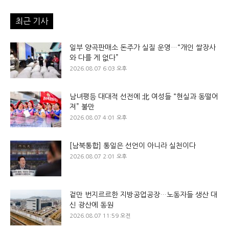
최근 기사
일부 양곡판매소 돈주가 실질 운영…“개인 쌀장사
와 다를 게 없다”
2026.08.07 6:03 오후
남녀평등 대대적 선전에 北 여성들 “현실과 동떨어
져” 불만
2026.08.07 4:01 오후
[남북통합] 통일은 선언이 아니라 실천이다
2026.08.07 2:01 오후
겉만 번지르르한 지방공업공장…노동자들 생산 대
신 광산에 동원
2026.08.07 11:59 오전