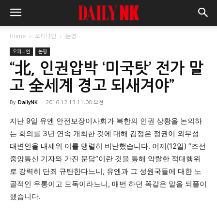
Home
오피니언
논평
오피니언
논평
“北, 인권압박 ‘미국탓’ 전가 말
고 全세계 경고 되새겨야”
By
DailyNK
-
2016.12.13 11:08 오전
지난 9일 유엔 안전보장이사회가 북한의 인권 상황을 논의하
는 회의를 3년 연속 개최한 것에 대해 김정은 정권이 외무성
대변인을 내세워 이를 맹렬히 비난했습니다. 어제(12일) “조선
중앙통신 기자와 가진 문답”이란 것을 통해 악랄한 적대행위
로 강력히 단죄 규탄한다느니, 유엔과 그 성원국들에 대한 노
골적인 우롱이고 모독이라느니, 매번 하던 똑같은 말을 되풀이
했습니다.