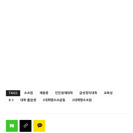
TAGS
소조원
채용증
인민경제대학
금성정치대학
교육성
8.3
대학 졸업생
3대혁명소조운동
3대혁명소조원