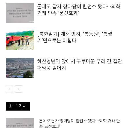
돈데꼬 잡자 장마당이 환전소 됐다…외화
거래 단속 ‘풍선효과’
[북한읽기] 재해 방지, ‘총동원’, ‘총궐
기’만으로는 어렵다
혜산청년역 앞에서 구루마꾼 무리 간 집단
패싸움 벌어져
최근 기사
돈데꼬 잡자 장마당이 환전소 됐다…외화 거래 단
속 ‘풍선효과’