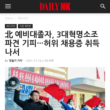
Home
헤드라인
헤드라인
지금 북한은
北 예비대졸자, 3대혁명소조
파견 기피…허위 채용증 취득
나서
By
장슬기 기자
-
2021.12.16 2:39 오후