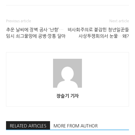
Previous article
Next article
추운 날씨에 장벽 공사 ‘난항’…
비사회주의로 붙잡힌 청년일꾼들
임시 쇠그물망에 공병·깡통 달아
사상투쟁회의서 눈물…왜?
장슬기 기자
RELATED ARTICLES
MORE FROM AUTHOR