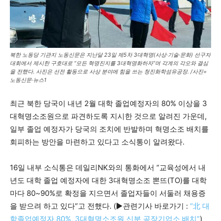
북한 노동당 기관지 노동신문은 지난달 23일 제5차 3대혁명(사상·기술·문화) 선구자
대회에서 제시한 구호대로 “모든 혁명진지를 3대혁명화하자”며 각계의 각오와 결심
을 전했다. 사진은 선전 활동으로 사상 분야에 힘을 쓰는 청진화학섬유공장. /사진=
노동신문·뉴스1
최근 북한 당국이 내년 2월 대학 졸업예정자의 80% 이상을 3
대혁명소조원으로 파견하도록 지시한 것으로 알려진 가운데,
일부 졸업 예정자가 당국의 조치에 반발하며 혁명소조 배치를
회피하는 방안을 마련하고 있다고 소식통이 알려왔다.
16일 내부 소식통은 데일리NK와의 통화에서 “교육성에서 내
년도 대학 졸업 예정자에 대한 3대혁명소조 뽄뜨(TO)를 대학
마다 80~90%로 확정을 지으면서 졸업자들이 서둘러 채용증
을 받으려 하고 있다”고 전했다. (▶관련기사 바로가기 :
“北 대
학졸업예정자 80%, 3대혁명소조원 신분 공장기업소 배치”
)