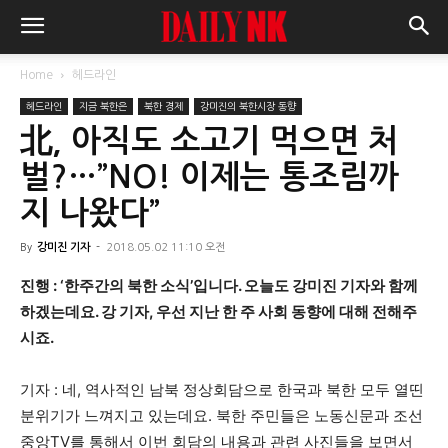
Home
헤드라인
헤드라인
지금 북한은
북한 경제
강미진의 북한시장 동향
北, 아직도 소고기 먹으면 처
벌?…”NO! 이제는 통조림까
지 나왔다”
By
강미진 기자
-
2018.05.02 11:10 오전
진행 : ‘한주간의 북한 소식’입니다. 오늘도 강미진 기자와 함께
하겠는데요. 강 기자, 우선 지난 한 주 사회 동향에 대해 전해주
시죠.
기자 : 네, 역사적인 남북 정상회담으로 한국과 북한 모두 열띤
분위기가 느껴지고 있는데요. 북한 주민들은 노동신문과 조선
중앙TV를 통해서 이번 회담의 내용과 관련 사진들을 보면서