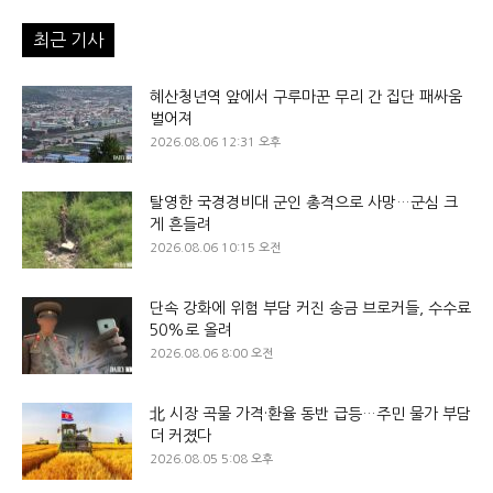
최근 기사
혜산청년역 앞에서 구루마꾼 무리 간 집단 패싸움
벌어져
2026.08.06 12:31 오후
탈영한 국경경비대 군인 총격으로 사망…군심 크
게 흔들려
2026.08.06 10:15 오전
단속 강화에 위험 부담 커진 송금 브로커들, 수수료
50%로 올려
2026.08.06 8:00 오전
北 시장 곡물 가격·환율 동반 급등…주민 물가 부담
더 커졌다
2026.08.05 5:08 오후