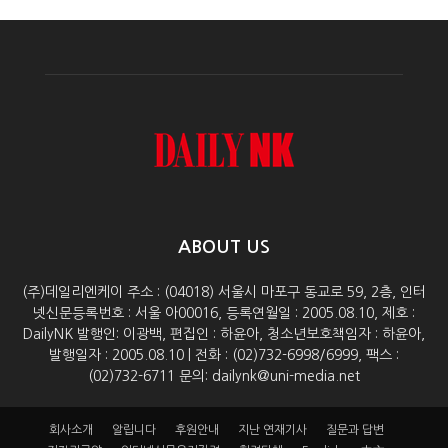
ABOUT US
(주)데일리엔케이 주소 : (04018) 서울시 마포구 동교로 59, 2층, 인터
넷신문등록번호 : 서울 아00016, 등록연월일 : 2005.08.10, 제호 :
DailyNK 발행인: 이광백, 편집인 : 하윤아, 청소년보호책임자 : 하윤아,
발행일자 : 2005.08.10 | 전화 : (02)732-6998/6999, 팩스 :
(02)732-6711 문의: dailynk@uni-media.net
회사소개
알립니다
후원안내
지난 연재기사
질문과 답변