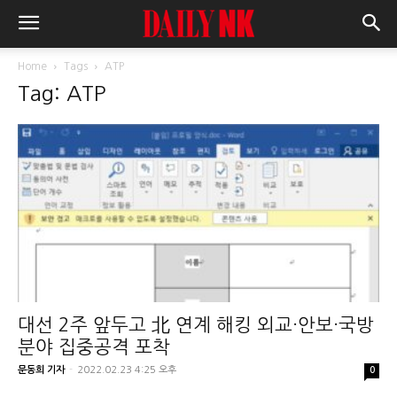
Home
Tags
ATP
Tag: ATP
대선 2주 앞두고 北 연계 해킹 외교·안보·국방
분야 집중공격 포착
문동희 기자
-
2022.02.23 4:25 오후
0