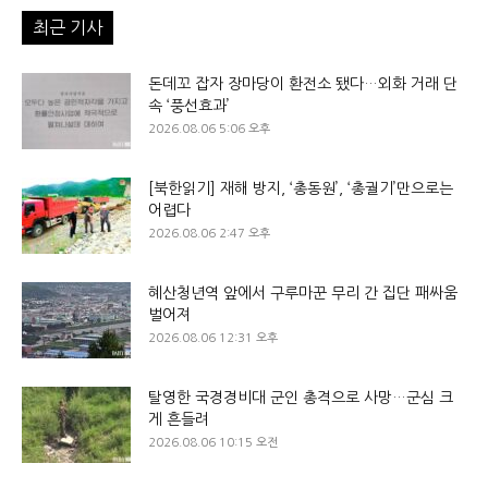
최근 기사
돈데꼬 잡자 장마당이 환전소 됐다…외화 거래 단
속 ‘풍선효과’
2026.08.06 5:06 오후
[북한읽기] 재해 방지, ‘총동원’, ‘총궐기’만으로는
어렵다
2026.08.06 2:47 오후
혜산청년역 앞에서 구루마꾼 무리 간 집단 패싸움
벌어져
2026.08.06 12:31 오후
탈영한 국경경비대 군인 총격으로 사망…군심 크
게 흔들려
2026.08.06 10:15 오전