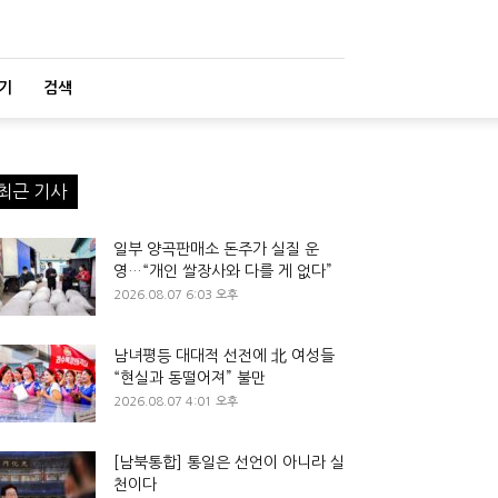
기
검색
최근 기사
일부 양곡판매소 돈주가 실질 운
영…“개인 쌀장사와 다를 게 없다”
2026.08.07 6:03 오후
남녀평등 대대적 선전에 北 여성들
“현실과 동떨어져” 불만
2026.08.07 4:01 오후
[남북통합] 통일은 선언이 아니라 실
천이다