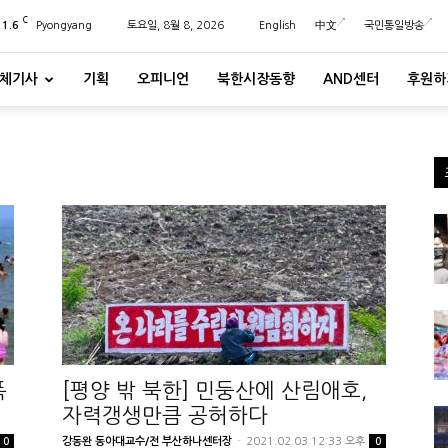
C
21.6
Pyongyang
토요일, 8월 8, 2026
English
中文
국민통일방송
체기사
기획
오피니언
북한시장동향
AND센터
후원하
폭
[평양 밖 북한] 민둥산에 산림애호,
자력갱생만큼 공허하다
강동완 동아대교수/전 부산하나센터장
-
2021.02.03 12:33 오후
0
0