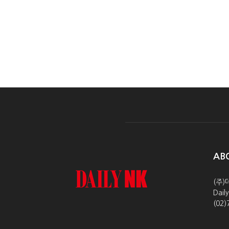
AB
(주)
Dai
(02)