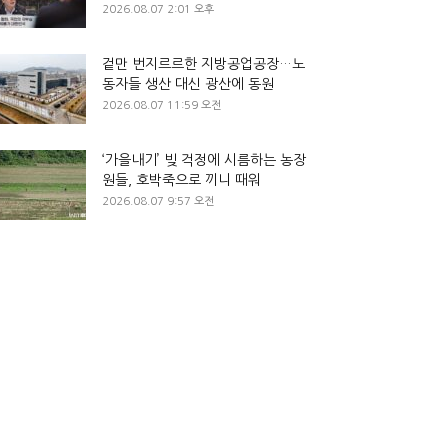
2026.08.07 2:01 오후
겉만 번지르르한 지방공업공장…노
동자들 생산 대신 광산에 동원
2026.08.07 11:59 오전
‘가을내기’ 빚 걱정에 시름하는 농장
원들, 호박죽으로 끼니 때워
2026.08.07 9:57 오전