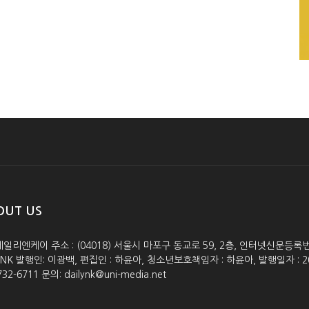
OUT US
데일리엔케이 주소 : (04018) 서울시 마포구 동교로 59, 2층, 인터넷신문등록번호 :
lyNK 발행인: 이광백, 편집인 : 하윤아, 청소년보호책임자 : 하윤아, 발행일자 : 2005.0
732-6711 문의: dailynk@uni-media.net