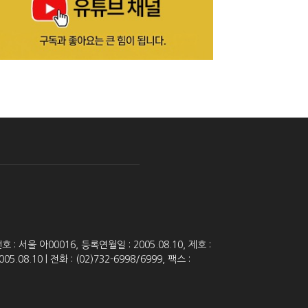
 서울 아00016, 등록연월일 : 2005.08.10, 제호 :
8.10 | 전화 : (02)732-6998/6999, 팩스 :