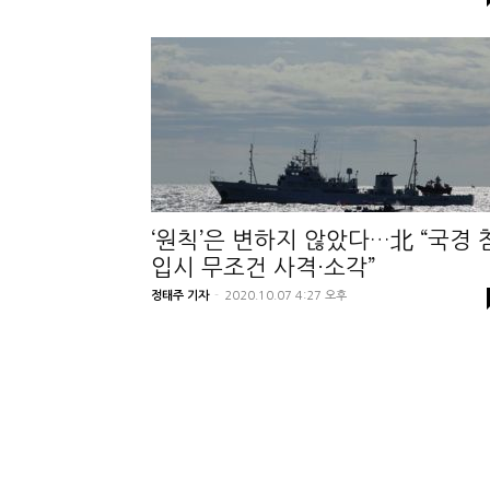
‘원칙’은 변하지 않았다…北 “국경 
입시 무조건 사격·소각”
정태주 기자
-
2020.10.07 4:27 오후