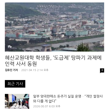
혜산교원대학 학생들, ‘도급제’ 땅파기 과제에
인력 사서 동원
김유진 기자
-
2021.04.15 2:14 오후
0
최근 기사
일부 양곡판매소 돈주가 실질 운영…“개인 쌀장사
와 다를 게 없다”
2026.08.07 6:03 오후