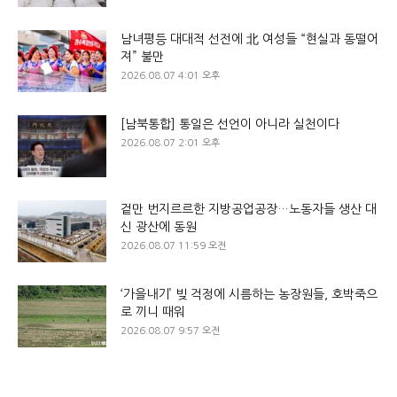
남녀평등 대대적 선전에 北 여성들 “현실과 동떨어
져” 불만
2026.08.07 4:01 오후
[남북통합] 통일은 선언이 아니라 실천이다
2026.08.07 2:01 오후
겉만 번지르르한 지방공업공장…노동자들 생산 대
신 광산에 동원
2026.08.07 11:59 오전
‘가을내기’ 빚 걱정에 시름하는 농장원들, 호박죽으
로 끼니 때워
2026.08.07 9:57 오전