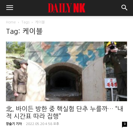
Home
Tags
케이블
Tag: 케이블
北, 바이든 방한 중 핵실험 단추 누를까… “내
적 시간표 따라 집행”
장슬기 기자
-
2022.05.20 4:58 오후
0