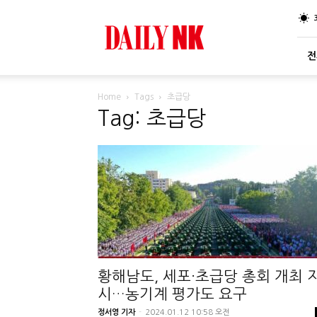
DailyNK
전
Home
Tags
초급당
Tag: 초급당
황해남도, 세포·초급당 총회 개최 
시…농기계 평가도 요구
정서영 기자
-
2024.01.12 10:58 오전