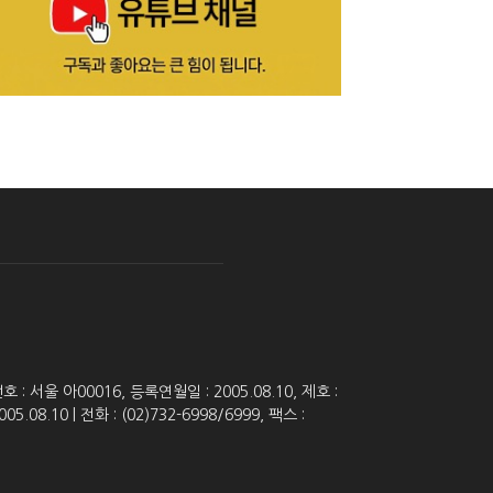
 서울 아00016, 등록연월일 : 2005.08.10, 제호 :
8.10 | 전화 : (02)732-6998/6999, 팩스 :