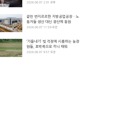
2026.08.07 2:01 오후
겉만 번지르르한 지방공업공장…노
동자들 생산 대신 광산에 동원
2026.08.07 11:59 오전
‘가을내기’ 빚 걱정에 시름하는 농장
원들, 호박죽으로 끼니 때워
2026.08.07 9:57 오전