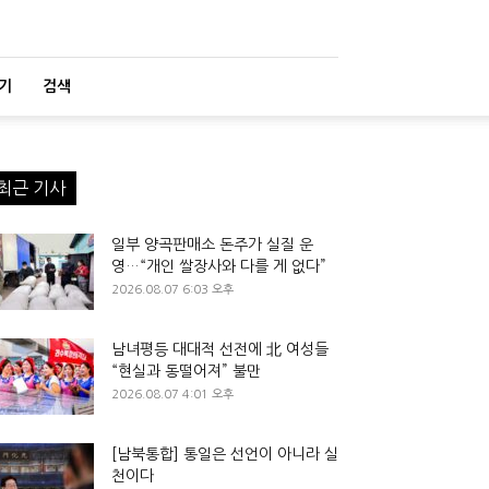
기
검색
최근 기사
일부 양곡판매소 돈주가 실질 운
영…“개인 쌀장사와 다를 게 없다”
2026.08.07 6:03 오후
남녀평등 대대적 선전에 北 여성들
“현실과 동떨어져” 불만
2026.08.07 4:01 오후
[남북통합] 통일은 선언이 아니라 실
천이다