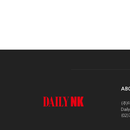
AB
(주)
Dai
(02)