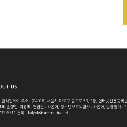
OUT US
데일리엔케이 주소 : (04018) 서울시 마포구 동교로 59, 2층, 인터넷신문등록번호 :
lyNK 발행인: 이광백, 편집인 : 하윤아, 청소년보호책임자 : 하윤아, 발행일자 : 2005.0
732-6711 문의: dailynk@uni-media.net