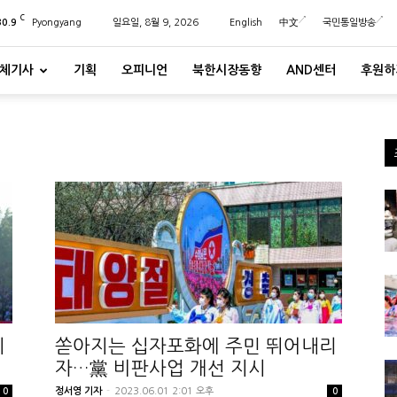
C
30.9
Pyongyang
일요일, 8월 9, 2026
English
中文
국민통일방송
체기사
기획
오피니언
북한시장동향
AND센터
후원하
지
쏟아지는 십자포화에 주민 뛰어내리
자…黨 비판사업 개선 지시
정서영 기자
-
2023.06.01 2:01 오후
0
0