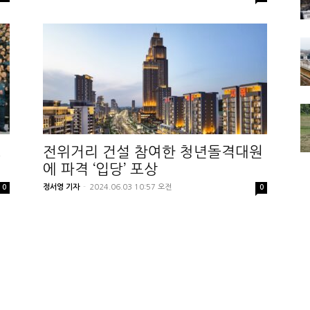
끄
전위거리 건설 참여한 청년돌격대원
에 파격 ‘입당’ 포상
정서영 기자
-
2024.06.03 10:57 오전
0
0