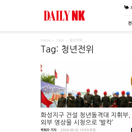
DailyNK
전
Home
Tags
청년전위
Tag: 청년전위
화성지구 건설 청년돌격대 지휘부,
외부 영상물 시청으로 ‘발칵’
박희수 기자
-
2026.06.02 10:59 오전