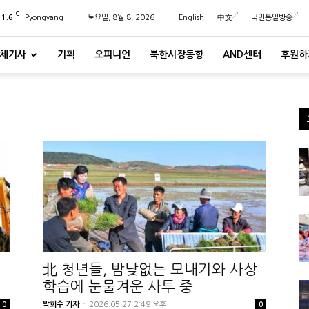
C
21.6
Pyongyang
토요일, 8월 8, 2026
English
中文
국민통일방송
체기사
기획
오피니언
북한시장동향
AND센터
후원하
北 청년들, 밤낮없는 모내기와 사상
학습에 눈물겨운 사투 중
박희수 기자
-
2026.05.27 2:49 오후
0
0