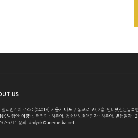
OUT US
데일리엔케이 주소 : (04018) 서울시 마포구 동교로 59, 2층, 인터넷신문등록번호 :
lyNK 발행인: 이광백, 편집인 : 하윤아, 청소년보호책임자 : 하윤아, 발행일자 : 2005.0
732-6711 문의: dailynk@uni-media.net