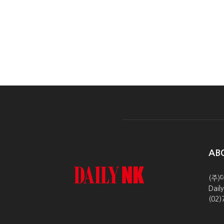
AB
(주)
Dai
(02)