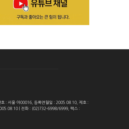
 서울 아00016, 등록연월일 : 2005.08.10, 제호 :
8.10 | 전화 : (02)732-6998/6999, 팩스 :