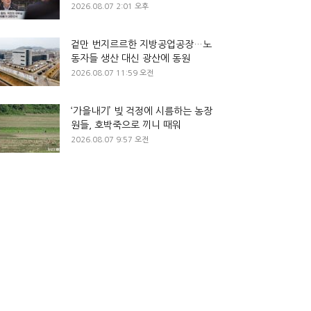
2026.08.07 2:01 오후
겉만 번지르르한 지방공업공장…노
동자들 생산 대신 광산에 동원
2026.08.07 11:59 오전
‘가을내기’ 빚 걱정에 시름하는 농장
원들, 호박죽으로 끼니 때워
2026.08.07 9:57 오전