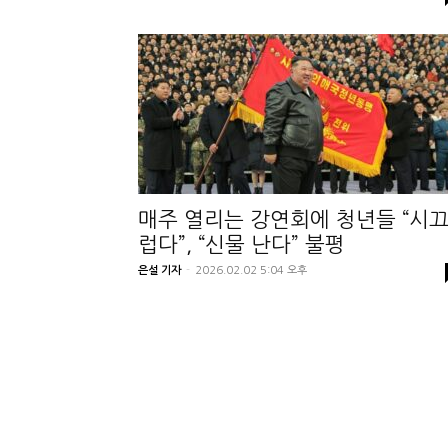
매주 열리는 강연회에 청년들 “시
럽다”, “신물 난다” 불평
은설 기자
-
2026.02.02 5:04 오후