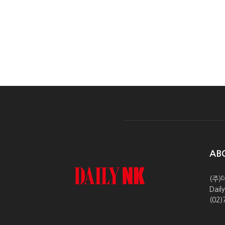
AB
(주)
Dai
(02)