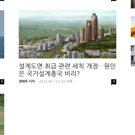
의
설계도면 취급 관련 세칙 개정…원인
은 국가설계총국 비리?
정태주 기자
-
2023.04.12 2:02 오후
0
0