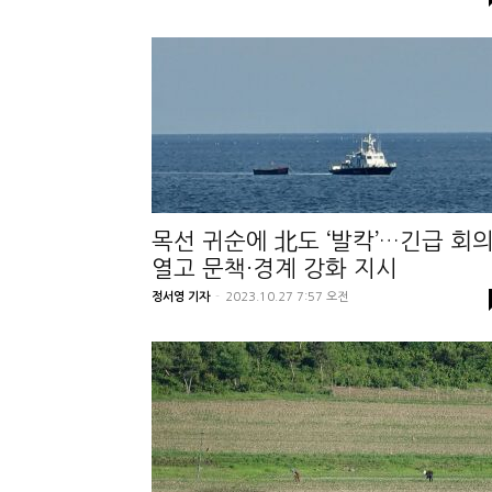
목선 귀순에 北도 ‘발칵’…긴급 회
열고 문책·경계 강화 지시
정서영 기자
-
2023.10.27 7:57 오전