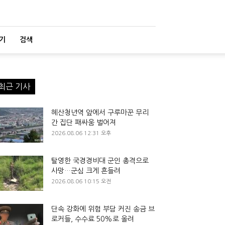
기
검색
최근 기사
혜산청년역 앞에서 구루마꾼 무리
간 집단 패싸움 벌어져
2026.08.06 12:31 오후
탈영한 국경경비대 군인 총격으로
사망…군심 크게 흔들려
2026.08.06 10:15 오전
단속 강화에 위험 부담 커진 송금 브
로커들, 수수료 50%로 올려