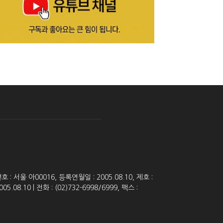
 서울 아00016, 등록연월일 : 2005.08.10, 제호 :
8.10 | 전화 : (02)732-6998/6999, 팩스 :