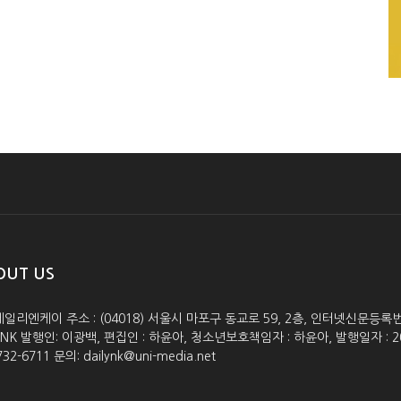
OUT US
데일리엔케이 주소 : (04018) 서울시 마포구 동교로 59, 2층, 인터넷신문등록번호 :
lyNK 발행인: 이광백, 편집인 : 하윤아, 청소년보호책임자 : 하윤아, 발행일자 : 2005.0
732-6711 문의: dailynk@uni-media.net