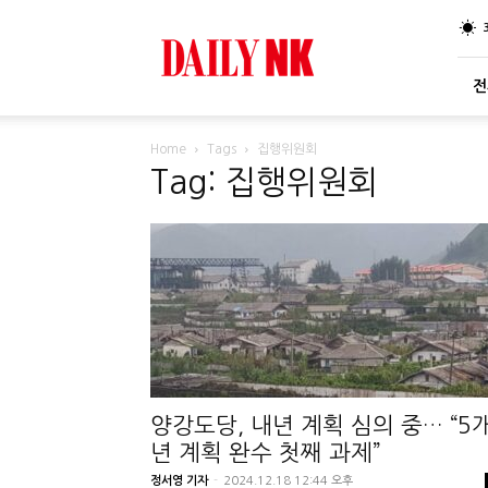
DailyNK
전
Home
Tags
집행위원회
Tag: 집행위원회
양강도당, 내년 계획 심의 중… “5
년 계획 완수 첫째 과제”
정서영 기자
-
2024.12.18 12:44 오후