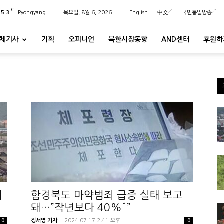
C
35.3
Pyongyang
목요일, 8월 6, 2026
English
中文
국민통일방송
체기사
기획
오피니언
북한시장동향
AND센터
후원하
개
함경북도 마약범죄 급증 실태 보고
돼…”작년보다 40%↑”
정서영 기자
-
2024.07.17 2:41 오후
0
0